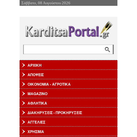
Σάββατο, 08 Αυγούστου 2026
Επιστροφή στην Πλοήγηση
Αναζήτηση
Φόρμα αναζήτησης
ΑΡΧΙΚΗ
ΑΠΟΨΕΙΣ
ΟΙΚΟΝΟΜΙΑ - ΑΓΡΟΤΙΚΑ
MAGAZINO
ΑΘΛΗΤΙΚΑ
ΔΙΑΚΗΡΥΞΕΙΣ - ΠΡΟΚΗΡΥΞΕΙΣ
ΑΓΓΕΛΙΕΣ
ΧΡΗΣΙΜΑ