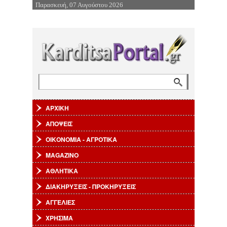
Παρασκευή, 07 Αυγούστου 2026
Επιστροφή στην Πλοήγηση
Αναζήτηση
Φόρμα αναζήτησης
ΑΡΧΙΚΗ
ΑΠΟΨΕΙΣ
ΟΙΚΟΝΟΜΙΑ - ΑΓΡΟΤΙΚΑ
MAGAZINO
ΑΘΛΗΤΙΚΑ
ΔΙΑΚΗΡΥΞΕΙΣ - ΠΡΟΚΗΡΥΞΕΙΣ
ΑΓΓΕΛΙΕΣ
ΧΡΗΣΙΜΑ