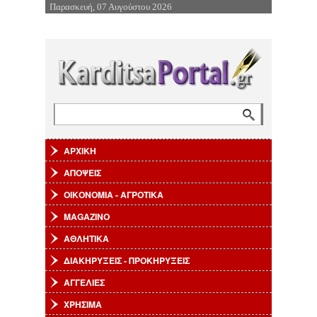
Παρασκευή, 07 Αυγούστου 2026
Επιστροφή στην Πλοήγηση
Αναζήτηση
Φόρμα αναζήτησης
ΑΡΧΙΚΗ
ΑΠΟΨΕΙΣ
ΟΙΚΟΝΟΜΙΑ - ΑΓΡΟΤΙΚΑ
MAGAZINO
ΑΘΛΗΤΙΚΑ
ΔΙΑΚΗΡΥΞΕΙΣ - ΠΡΟΚΗΡΥΞΕΙΣ
ΑΓΓΕΛΙΕΣ
ΧΡΗΣΙΜΑ