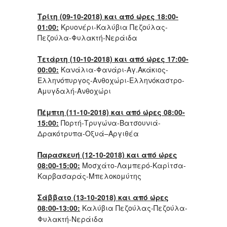
Τρίτη (09-10-2018) και από ώρες 18:00-
01:00:
Κρυονέρι-Καλύβια Πεζούλας-
Πεζούλα-Φυλακτή-Νεράιδα
Τετάρτη (10-10-2018) και από ώρες 17:00-
00:00:
Κανάλια-Φανάρι-Αγ.Ακάκιος-
Ελληνόπυργος-Ανθοχώρι-Ελληνόκαστρο-
Αμυγδαλή-Ανθοχώρι
Πέμπτη (11-10-2018) και από ώρες 08:00-
15:00:
Πορτή-Τρυγώνα-Βατσουνιά-
Δρακότρυπα-Οξυά–Αργιθέα
Παρασκευή (12-10-2018) και από ώρες
08:00-15:00:
Μοσχάτο-Λαμπερό-Καρίτσα-
Καρβασαράς-Μπελοκομύτης
Σάββατο (13-10-2018) και από ώρες
08:00-13:00:
Καλύβια Πεζούλας-Πεζούλα-
Φυλακτή-Νεράιδα