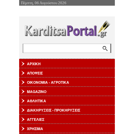
Πέμπτη, 06 Αυγούστου 2026
Επιστροφή στην Πλοήγηση
Αναζήτηση
Φόρμα αναζήτησης
ΑΡΧΙΚΗ
ΑΠΟΨΕΙΣ
ΟΙΚΟΝΟΜΙΑ - ΑΓΡΟΤΙΚΑ
MAGAZINO
ΑΘΛΗΤΙΚΑ
ΔΙΑΚΗΡΥΞΕΙΣ - ΠΡΟΚΗΡΥΞΕΙΣ
ΑΓΓΕΛΙΕΣ
ΧΡΗΣΙΜΑ