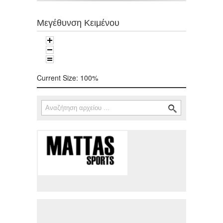
Μεγέθυνση Κειμένου
Current Size:
100%
Αναζήτηση
Φόρμα αναζήτησης