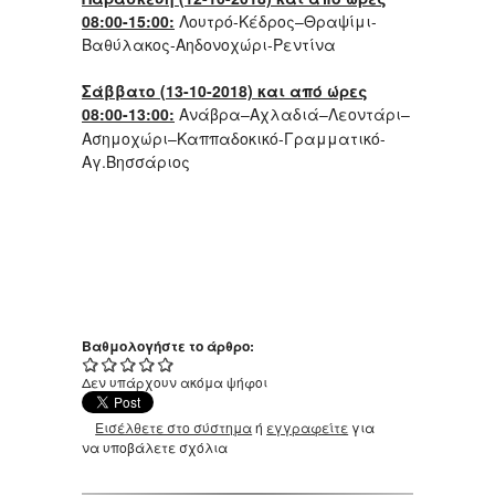
08:00-15:00:
Λουτρό-Κέδρος–Θραψίμι-
Βαθύλακος-Αηδονοχώρι-Ρεντίνα
Σάββατο (13-10-2018) και από ώρες
08:00-13:00:
Ανάβρα–Αχλαδιά–Λεοντάρι–
Ασημοχώρι–Καππαδοκικό-Γραμματικό-
Αγ.Βησσάριος
Βαθμολογήστε το άρθρο:
Δεν υπάρχουν ακόμα ψήφοι
Εισέλθετε στο σύστημα
ή
εγγραφείτε
για
να υποβάλετε σχόλια