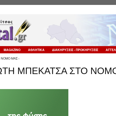
Επιστροφή στην Πλοήγηση
MAGAZINO
ΑΘΛΗΤΙΚΑ
ΔΙΑΚΗΡΥΞΕΙΣ - ΠΡΟΚΗΡΥΞΕΙΣ
ΑΓΓΕΛ
 ΝΟΜΟ ΜΑΣ ›
ΩΤΗ ΜΠΕΚΑΤΣΑ ΣΤΟ ΝΟΜ