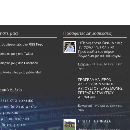
ήστε μας!
Πρόσφατες Δημοσιεύσεις
Η Περιφέρεια Θεσσαλίας
ε συνδρομητές στο RSS Feed
ενισχύει την Πολιτική
Προστασία του Δήμου
θήστε μας στο Twitter
Σοφάδων με 300.000 ευρώ
υθήστε μας στο Facebook
Ειδήσεις
-
18 ώρες 24 λεπτά
πιο
πριν
ολουθείστε μας μέσω Mail
ΠΡΟΓΡΑΜΜΑ ΙΕΡΩΝ
ΑΚΟΛΟΥΘΙΩΝ ΜΗΝΟΣ
ΑΥΓΟΥΣΤΟΥ ΙΕΡΑΣ ΜΟΝΗΣ
τικό Δελτίο
ΠΕΤΡΑΣ ΚΑΤΑΦΥΓΙΟΥ
ΑΓΡΑΦΩΝ
ίτε στο τακτικό
τικό δελτίο μέσω
Κοινωνικά
-
1ημέρα 22 ώρες
πιο
πριν
κτρονικού
μείου σας και
ΠΡΩΤΗ ΓΙΑ ΤΗΝ ΑΣΑ
θείτε με τα
Ειδήσεις
-
2 ημέρες 8 ώρες
πιο