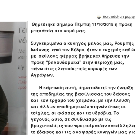
Εκτυπώσιμη μορφ
Θηρεύτηκε σήμερα Πέμπτη 11/10/2018 η πρώτη
μπεκάτσα στο νομό μας.
Συγκεκριμένα ο κυνηγός μέλος μας, Ρουμπής
Ιωάννης, από τον Κέδρο, ήταν ο τυχερός καθώ
με σκύλους φέρμας βρήκε και θήρευσε την
πρώτη “βελουδομάτα” στην περιοχή μας,
πάνω στις ελατοσκεπείς κορυφές των
Αγράφων.
Η κάρπωση αυτή, σηματοδοτεί την έναρξη
της αποδημίας της βασίλισσας του δάσους
και τον ερχομό του χειμώνα, με την έλευση
και άλλων αποδημητικών πτηνών όπως οι
τσίχλες, οι φάσσες και τα υδρόβια. Το
γεγονός αυτό, σε συνδυασμό με τις
βροχοπτώσεις που προετοίμασαν κατάλληλ
το έδαφος και τις αναφορές κυνηγών μας γι