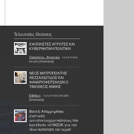
Τελευταίες Θεάσεις
ΕΦΟΠΛΙΣΤΈΣ ΑΓΡΌΤΕΣ ΚΑΙ
ΚΥΒΕΡΝΗΤΙΚΉ ΠΟΛΙΤΙΚΉ
Οικονομία - Αγροτικά
- τελευταία
θέαση [timestamp]
ΝΕΟΣ ΜΗΤΡΟΠΟΛΙΤΗΣ
ΘΕΣΣΑΛΙΩΤΙΔΟΣ ΚΑΙ
ΦΑΝΑΡΙΟΦΕΡΣΑΛΩΝ Ο
ΤΙΜΟΘΕΟΣ ΑΝΘΗΣ
Ειδήσεις
- τελευταία θέαση
[timestamp]
Βουλή: Απορρίφθηκε
ένσταση
αντισυνταγματικότητας που
κατέθεσε το ΠΑΣΟΚ για την
ιδιωτικοποίηση του νερού