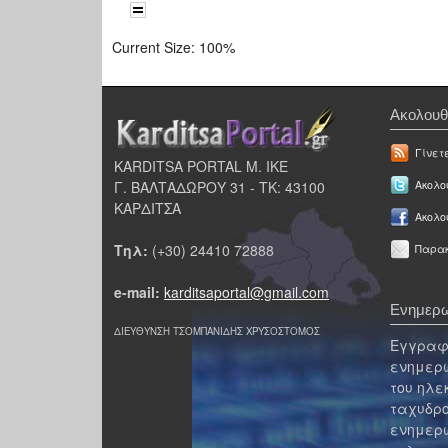
Current Size:
100%
Ακολουθ
Γίνετ
KARDITSA PORTAL Μ. ΙΚΕ
Γ. ΒΑΛΤΑΔΩΡΟΥ 31 - ΤΚ: 43100
Ακολου
ΚΑΡΔΙΤΣΑ
Ακολο
Τηλ:
(+30) 24410 72888
Παρακ
e-mail:
karditsaportal@gmail.com
Ενημερω
ΔΙΕΥΘΥΝΣΗ ΤΣΟΜΠΑΝΙΔΗΣ ΧΡΥΣΟΣΤΟΜΟΣ
Εγγραφε
ενημερω
του ηλε
ταχυδρο
ενημερω