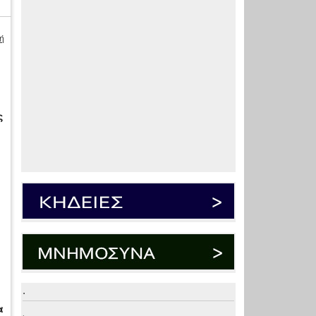
ή
ς
.
α
α
.