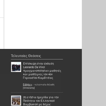
Τελευταίες Θεάσεις
Επίσκεψη στην έκθεση
Leonardo Da Vinci
πραγματοποίησαν μαθητές
και μαθήτριες του 4ου
Γυμνασίου Καρδίτσας
Ειδήσεις
- τελευταία θέαση
[timestamp]
2η ετήσια ημερίδα για την
Ποιότητα του Ελληνικού
Βαμβακιού με θέμα: