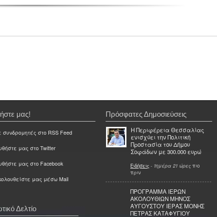
ήστε μας!
Πρόσφατες Δημοσιεύσεις
Η Περιφέρεια Θεσσαλίας
ε συνδρομητές στο RSS Feed
ενισχύει την Πολιτική
Προστασία του Δήμου
θήστε μας στο Twitter
Σοφάδων με 300.000 ευρώ
υθήστε μας στο Facebook
Ειδήσεις
-
1ημέρα 21 ώρες
πιο
πριν
ολουθείστε μας μέσω Mail
ΠΡΟΓΡΑΜΜΑ ΙΕΡΩΝ
ΑΚΟΛΟΥΘΙΩΝ ΜΗΝΟΣ
ΑΥΓΟΥΣΤΟΥ ΙΕΡΑΣ ΜΟΝΗΣ
τικό Δελτίο
ΠΕΤΡΑΣ ΚΑΤΑΦΥΓΙΟΥ