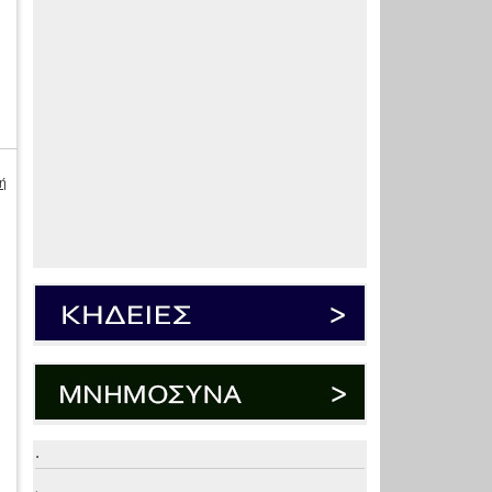
ή
.
.