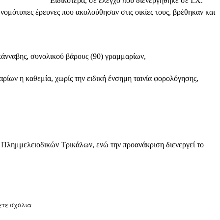
Ειδικότερα, σε έλεγχο που διενεργήθηκε σε Ι.Χ.
 νομότυπες έρευνες που ακολούθησαν στις οικίες τους, βρέθηκαν και
κάνναβης, συνολικού βάρους (90) γραμμαρίων,
ρίων η καθεμία, χωρίς την ειδική ένσημη ταινία φορολόγησης,
 Πλημμελειοδικών Τρικάλων, ενώ την προανάκριση διενεργεί το
ετε σχόλια