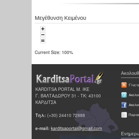
Μεγέθυνση Κειμένου
Current Size:
100%
Ακολουθ
Γίνετ
KARDITSA PORTAL Μ. ΙΚΕ
Γ. ΒΑΛΤΑΔΩΡΟΥ 31 - ΤΚ: 43100
Ακολου
ΚΑΡΔΙΤΣΑ
Ακολο
Τηλ:
(+30) 24410 72888
Παρακ
e-mail:
karditsaportal@gmail.com
Ενημερω