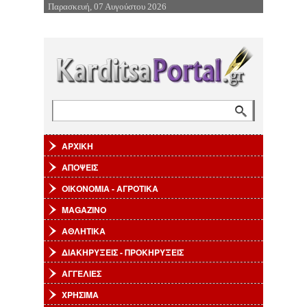
Παρασκευή, 07 Αυγούστου 2026
Επιστροφή στην Πλοήγηση
Αναζήτηση
Φόρμα αναζήτησης
ΑΡΧΙΚΗ
ΑΠΟΨΕΙΣ
ΟΙΚΟΝΟΜΙΑ - ΑΓΡΟΤΙΚΑ
MAGAZINO
ΑΘΛΗΤΙΚΑ
ΔΙΑΚΗΡΥΞΕΙΣ - ΠΡΟΚΗΡΥΞΕΙΣ
ΑΓΓΕΛΙΕΣ
ΧΡΗΣΙΜΑ