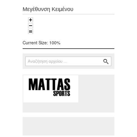
Μεγέθυνση Κειμένου
Current Size:
100%
Αναζήτηση
Φόρμα αναζήτησης