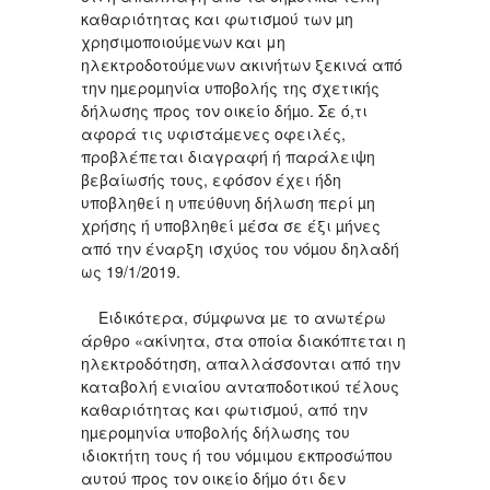
καθαριότητας και φωτισµού των µη
χρησιµοποιούµενων και μη
ηλεκτροδοτούµενων ακινήτων ξεκινά από
την ηµεροµηνία υποβολής της σχετικής
δήλωσης προς τον οικείο δήµο. Σε ό,τι
αφορά τις υφιστάµενες οφειλές,
προβλέπεται διαγραφή ή παράλειψη
βεβαίωσής τους, εφόσον έχει ήδη
υποβληθεί η υπεύθυνη δήλωση περί µη
χρήσης ή υποβληθεί µέσα σε έξι µήνες
από την έναρξη ισχύος του νόµου δηλαδή
ως 19/1/2019.
Ειδικότερα, σύµφωνα µε το ανωτέρω
άρθρο «ακίνητα, στα οποία διακόπτεται η
ηλεκτροδότηση, απαλλάσσονται από την
καταβολή ενιαίου ανταποδοτικού τέλους
καθαριότητας και φωτισµού, από την
ηµεροµηνία υποβολής δήλωσης του
ιδιοκτήτη τους ή του νόµιµου εκπροσώπου
αυτού προς τον οικείο δήµο ότι δεν