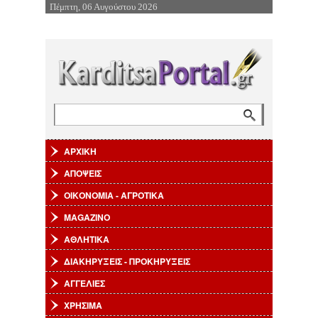
Πέμπτη, 06 Αυγούστου 2026
Επιστροφή στην Πλοήγηση
Αναζήτηση
Φόρμα αναζήτησης
ΑΡΧΙΚΗ
ΑΠΟΨΕΙΣ
ΟΙΚΟΝΟΜΙΑ - ΑΓΡΟΤΙΚΑ
MAGAZINO
ΑΘΛΗΤΙΚΑ
ΔΙΑΚΗΡΥΞΕΙΣ - ΠΡΟΚΗΡΥΞΕΙΣ
ΑΓΓΕΛΙΕΣ
ΧΡΗΣΙΜΑ