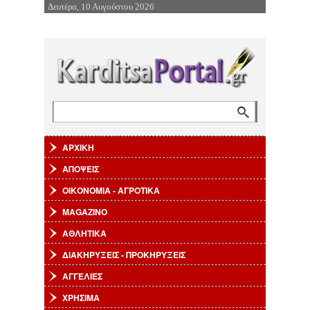
Δευτέρα, 10 Αυγούστου 2026
Επιστροφή στην Πλοήγηση
Αναζήτηση
Φόρμα αναζήτησης
ΑΡΧΙΚΗ
ΑΠΟΨΕΙΣ
ΟΙΚΟΝΟΜΙΑ - ΑΓΡΟΤΙΚΑ
MAGAZINO
ΑΘΛΗΤΙΚΑ
ΔΙΑΚΗΡΥΞΕΙΣ - ΠΡΟΚΗΡΥΞΕΙΣ
ΑΓΓΕΛΙΕΣ
ΧΡΗΣΙΜΑ