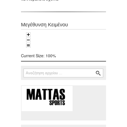
Μεγέθυνση Κειμένου
Current Size:
100%
Αναζήτηση
Φόρμα αναζήτησης