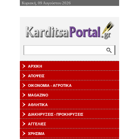
Κυριακή, 09 Αυγούστου 2026
Επιστροφή στην Πλοήγηση
Αναζήτηση
Φόρμα αναζήτησης
ΑΡΧΙΚΗ
ΑΠΟΨΕΙΣ
ΟΙΚΟΝΟΜΙΑ - ΑΓΡΟΤΙΚΑ
MAGAZINO
ΑΘΛΗΤΙΚΑ
ΔΙΑΚΗΡΥΞΕΙΣ - ΠΡΟΚΗΡΥΞΕΙΣ
ΑΓΓΕΛΙΕΣ
ΧΡΗΣΙΜΑ