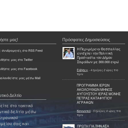
ήστε μας!
Πρόσφατες Δημοσιεύσεις
Η Περιφέρεια Θεσσαλίας
ε συνδρομητές στο RSS Feed
ενισχύει την Πολιτική
Προστασία του Δήμου
θήστε μας στο Twitter
Σοφάδων με 300.000 ευρώ
υθήστε μας στο Facebook
Ειδήσεις
-
4 ημέρες 2 ώρες
πιο
πριν
ολουθείστε μας μέσω Mail
ΠΡΟΓΡΑΜΜΑ ΙΕΡΩΝ
ΑΚΟΛΟΥΘΙΩΝ ΜΗΝΟΣ
ΑΥΓΟΥΣΤΟΥ ΙΕΡΑΣ ΜΟΝΗΣ
τικό Δελτίο
ΠΕΤΡΑΣ ΚΑΤΑΦΥΓΙΟΥ
ΑΓΡΑΦΩΝ
ίτε στο τακτικό
τικό δελτίο μέσω
Κοινωνικά
-
5 ημέρες 6 ώρες
πιο
πριν
κτρονικού
μείου σας και
ΠΡΩΤΗ ΓΙΑ ΤΗΝ ΑΣΑ