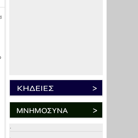
ή
ο
.
.