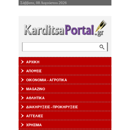
Σάββατο, 08 Αυγούστου 2026
Επιστροφή στην Πλοήγηση
Αναζήτηση
Φόρμα αναζήτησης
ΑΡΧΙΚΗ
ΑΠΟΨΕΙΣ
ΟΙΚΟΝΟΜΙΑ - ΑΓΡΟΤΙΚΑ
MAGAZINO
ΑΘΛΗΤΙΚΑ
ΔΙΑΚΗΡΥΞΕΙΣ - ΠΡΟΚΗΡΥΞΕΙΣ
ΑΓΓΕΛΙΕΣ
ΧΡΗΣΙΜΑ