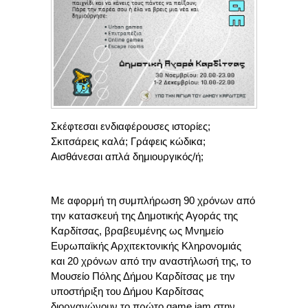
Σκέφτεσαι ενδιαφέρουσες ιστορίες;
Σκιτσάρεις καλά; Γράφεις κώδικα;
Αισθάνεσαι απλά δημιουργικός/ή;
Με αφορμή τη συμπλήρωση 90 χρόνων από
την κατασκευή της Δημοτικής Αγοράς της
Καρδίτσας, βραβευμένης ως Μνημείο
Ευρωπαϊκής Αρχιτεκτονικής Κληρονομιάς
και 20 χρόνων από την αναστήλωσή της, το
Μουσείο Πόλης Δήμου Καρδίτσας με την
υποστήριξη του Δήμου Καρδίτσας
διοργανώνουν το πρώτο game jam στην