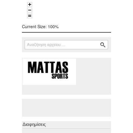
Current Size:
100%
Αναζήτηση
Φόρμα αναζήτησης
Διαφημίσεις