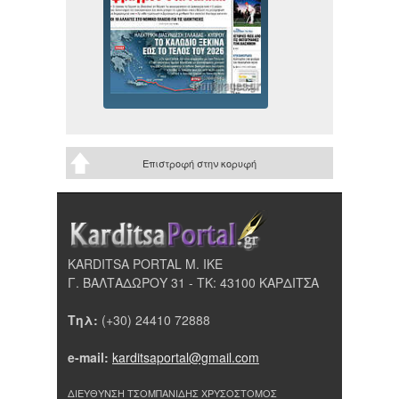
Επιστροφή στην κορυφή
KARDITSA PORTAL Μ. ΙΚΕ
Γ. ΒΑΛΤΑΔΩΡΟΥ 31 - ΤΚ: 43100 ΚΑΡΔΙΤΣΑ
Τηλ:
(+30) 24410 72888
e-mail:
karditsaportal@gmail.com
ΔΙΕΥΘΥΝΣΗ ΤΣΟΜΠΑΝΙΔΗΣ ΧΡΥΣΟΣΤΟΜΟΣ