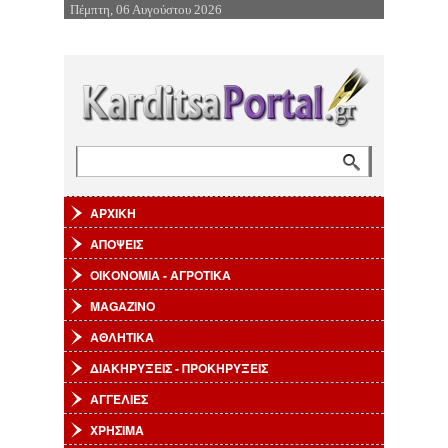
Πέμπτη, 06 Αυγούστου 2026
Επιστροφή στην Πλοήγηση
Αναζήτηση
Φόρμα αναζήτησης
ΑΡΧΙΚΗ
ΑΠΟΨΕΙΣ
ΟΙΚΟΝΟΜΙΑ - ΑΓΡΟΤΙΚΑ
MAGAZINO
ΑΘΛΗΤΙΚΑ
ΔΙΑΚΗΡΥΞΕΙΣ - ΠΡΟΚΗΡΥΞΕΙΣ
ΑΓΓΕΛΙΕΣ
ΧΡΗΣΙΜΑ