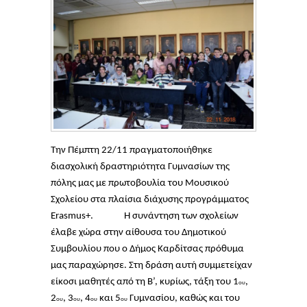
Την Πέμπτη 22/11 πραγματοποιήθηκε
διασχολική δραστηριότητα Γυμνασίων της
πόλης μας με πρωτοβουλία του Μουσικού
Σχολείου στα πλαίσια διάχυσης προγράμματος
Erasmus+. Η συνάντηση των σχολείων
έλαβε χώρα στην αίθουσα του Δημοτικού
Συμβουλίου που ο Δήμος Καρδίτσας πρόθυμα
μας παραχώρησε. Στη δράση αυτή συμμετείχαν
είκοσι μαθητές από τη Β’, κυρίως, τάξη του 1
,
ου
2
, 3
, 4
και 5
Γυμνασίου, καθώς και του
ου
ου
ου
ου