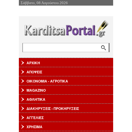
Σάββατο, 08 Αυγούστου 2026
Επιστροφή στην Πλοήγηση
Αναζήτηση
Φόρμα αναζήτησης
ΑΡΧΙΚΗ
ΑΠΟΨΕΙΣ
ΟΙΚΟΝΟΜΙΑ - ΑΓΡΟΤΙΚΑ
MAGAZINO
ΑΘΛΗΤΙΚΑ
ΔΙΑΚΗΡΥΞΕΙΣ - ΠΡΟΚΗΡΥΞΕΙΣ
ΑΓΓΕΛΙΕΣ
ΧΡΗΣΙΜΑ