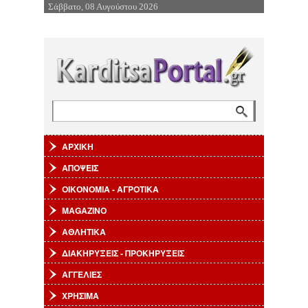
Σάββατο, 08 Αυγούστου 2026
Επιστροφή στην Πλοήγηση
Αναζήτηση
Φόρμα αναζήτησης
ΑΡΧΙΚΗ
ΑΠΟΨΕΙΣ
ΟΙΚΟΝΟΜΙΑ - ΑΓΡΟΤΙΚΑ
MAGAZINO
ΑΘΛΗΤΙΚΑ
ΔΙΑΚΗΡΥΞΕΙΣ - ΠΡΟΚΗΡΥΞΕΙΣ
ΑΓΓΕΛΙΕΣ
ΧΡΗΣΙΜΑ