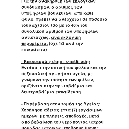
Για την ανακήρυξη των εκλογικών
συνδυασμών, ο αριθμός των
υποψηφίων βουλευτών, από κάθε
φύλο, πρέπει να ανέρχεται σε ποσοστό
τουλάχιστον ίσο με το 40% του
συνολικού αριθμού των υποψηφίων,
αντιστοίχως,
ανά εκλογική
περιφέρεια.
(όχι 1/3 ανά την
επικράτεια)
- Καινοτομίες στην εκπαίδευση:
Εντάσσει την οπτική του φύλου και την
σεξουαλική αγωγή και υγεία, με
γνώμονα την ισότητα των φύλων,
οριζόντια στην πρωτοβάθμια και
δευτεροβάθμια εκπαίδευση.
- Παρέμβαση στον τομέα της Υγείας:
Xορήγηση άδειας επτά (7) εργάσιμων
ημερών, με πλήρεις αποδοχές, μετά
από βεβαίωση του θεράποντος ιατρού
μονάδας ιατρικώς υποβοηθούμενης