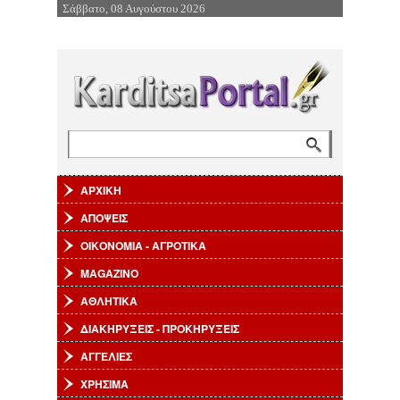
Σάββατο, 08 Αυγούστου 2026
Επιστροφή στην Πλοήγηση
Αναζήτηση
Φόρμα αναζήτησης
ΑΡΧΙΚΗ
ΑΠΟΨΕΙΣ
ΟΙΚΟΝΟΜΙΑ - ΑΓΡΟΤΙΚΑ
MAGAZINO
ΑΘΛΗΤΙΚΑ
ΔΙΑΚΗΡΥΞΕΙΣ - ΠΡΟΚΗΡΥΞΕΙΣ
ΑΓΓΕΛΙΕΣ
ΧΡΗΣΙΜΑ