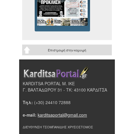
Επιστροφή στην κορυφή
KARDITSA PORTAL Μ. ΙΚΕ
Γ. ΒΑΛΤΑΔΩΡΟΥ 31 - ΤΚ: 43100 ΚΑΡΔΙΤΣΑ
Τηλ:
(+30) 24410 72888
e-mail:
karditsaportal@gmail.com
ΔΙΕΥΘΥΝΣΗ ΤΣΟΜΠΑΝΙΔΗΣ ΧΡΥΣΟΣΤΟΜΟΣ