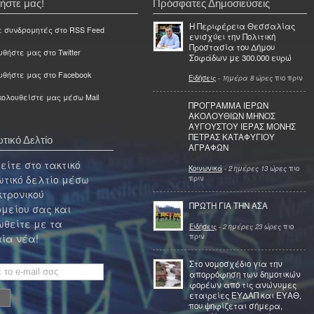
ήστε μας!
Πρόσφατες Δημοσιεύσεις
Η Περιφέρεια Θεσσαλίας
ε συνδρομητές στο RSS Feed
ενισχύει την Πολιτική
Προστασία του Δήμου
θήστε μας στο Twitter
Σοφάδων με 300.000 ευρώ
υθήστε μας στο Facebook
Ειδήσεις
-
1ημέρα 8 ώρες
πιο πριν
ολουθείστε μας μέσω Mail
ΠΡΟΓΡΑΜΜΑ ΙΕΡΩΝ
ΑΚΟΛΟΥΘΙΩΝ ΜΗΝΟΣ
ΑΥΓΟΥΣΤΟΥ ΙΕΡΑΣ ΜΟΝΗΣ
ΠΕΤΡΑΣ ΚΑΤΑΦΥΓΙΟΥ
τικό Δελτίο
ΑΓΡΑΦΩΝ
ίτε στο τακτικό
Κοινωνικά
-
2 ημέρες 13 ώρες
πιο
τικό δελτίο μέσω
πριν
κτρονικού
ΠΡΩΤΗ ΓΙΑ ΤΗΝ ΑΣΑ
μείου σας και
θείτε με τα
Ειδήσεις
-
2 ημέρες 23 ώρες
πιο
πριν
ία νέα!
Στο νομοσχέδιο για την
απορρόφηση των δημοτικών
φορέων από τις ανώνυμες
εταιρείες ΕΥΔΑΠ και ΕΥΑΘ,
που ψηφίζεται σήμερα,