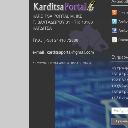
Ακολουθ
Γίνετ
KARDITSA PORTAL Μ. ΙΚΕ
Γ. ΒΑΛΤΑΔΩΡΟΥ 31 - ΤΚ: 43100
Ακολου
ΚΑΡΔΙΤΣΑ
Ακολο
Τηλ:
(+30) 24410 72888
Παρακ
e-mail:
karditsaportal@gmail.com
Ενημερω
ΔΙΕΥΘΥΝΣΗ ΤΣΟΜΠΑΝΙΔΗΣ ΧΡΥΣΟΣΤΟΜΟΣ
Εγγραφε
ενημερω
του ηλε
ταχυδρο
ενημερω
τελευτα