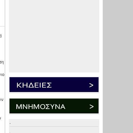
ή
ση
το
ων
ν
.
.