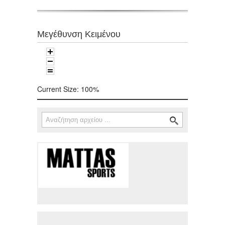
Μεγέθυνση Κειμένου
Current Size:
100%
Αναζήτηση
Φόρμα αναζήτησης