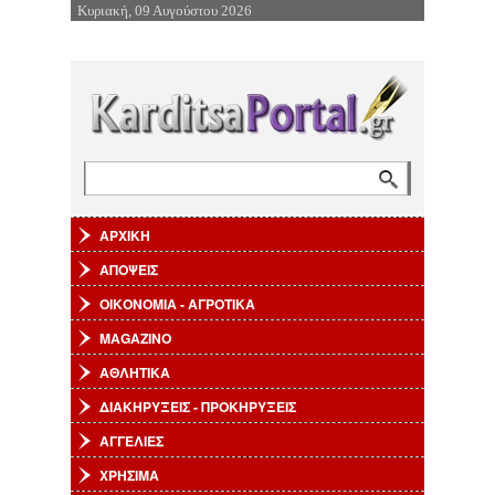
Κυριακή, 09 Αυγούστου 2026
Επιστροφή στην Πλοήγηση
Αναζήτηση
Φόρμα αναζήτησης
ΑΡΧΙΚΗ
ΑΠΟΨΕΙΣ
ΟΙΚΟΝΟΜΙΑ - ΑΓΡΟΤΙΚΑ
MAGAZINO
ΑΘΛΗΤΙΚΑ
ΔΙΑΚΗΡΥΞΕΙΣ - ΠΡΟΚΗΡΥΞΕΙΣ
ΑΓΓΕΛΙΕΣ
ΧΡΗΣΙΜΑ