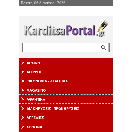
Πέμπτη, 06 Αυγούστου 2026
Επιστροφή στην Πλοήγηση
Αναζήτηση
Φόρμα αναζήτησης
ΑΡΧΙΚΗ
ΑΠΟΨΕΙΣ
ΟΙΚΟΝΟΜΙΑ - ΑΓΡΟΤΙΚΑ
MAGAZINO
ΑΘΛΗΤΙΚΑ
ΔΙΑΚΗΡΥΞΕΙΣ - ΠΡΟΚΗΡΥΞΕΙΣ
ΑΓΓΕΛΙΕΣ
ΧΡΗΣΙΜΑ