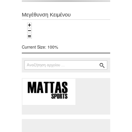
Μεγέθυνση Κειμένου
Current Size:
100%
Αναζήτηση
Φόρμα αναζήτησης