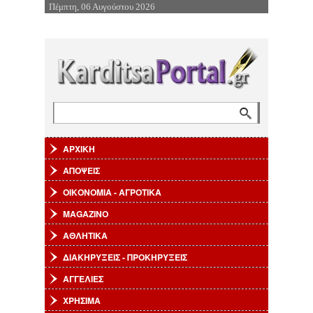
Πέμπτη, 06 Αυγούστου 2026
Επιστροφή στην Πλοήγηση
Αναζήτηση
Φόρμα αναζήτησης
ΑΡΧΙΚΗ
ΑΠΟΨΕΙΣ
ΟΙΚΟΝΟΜΙΑ - ΑΓΡΟΤΙΚΑ
MAGAZINO
ΑΘΛΗΤΙΚΑ
ΔΙΑΚΗΡΥΞΕΙΣ - ΠΡΟΚΗΡΥΞΕΙΣ
ΑΓΓΕΛΙΕΣ
ΧΡΗΣΙΜΑ