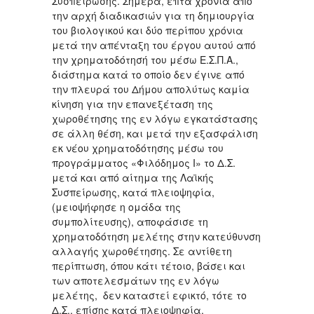
Συσπείρωσης. Σήμερα, επτά χρόνια από
την αρχή διαδικασιών για τη δημιουργία
του βιολογικού και δύο περίπου χρόνια
μετά την απένταξη του έργου αυτού από
την χρηματοδότησή του μέσω Ε.Σ.Π.Α.,
διάστημα κατά το οποίο δεν έγινε από
την πλευρά του Δήμου απολύτως καμία
κίνηση για την επανεξέταση της
χωροθέτησης της εν λόγω εγκατάστασης
σε άλλη θέση, και μετά την εξασφάλιση
εκ νέου χρηματοδότησης μέσω του
προγράμματος «Φιλόδημος Ι» το Δ.Σ.
μετά και από αίτημα της Λαϊκής
Συσπείρωσης, κατά πλειοψηφία,
(μειοψήφησε η ομάδα της
συμπολίτευσης), αποφάσισε τη
χρηματοδότηση μελέτης στην κατεύθυνση
αλλαγής χωροθέτησης. Σε αντίθετη
περίπτωση, όπου κάτι τέτοιο, βάσει και
των αποτελεσμάτων της εν λόγω
μελέτης, δεν καταστεί εφικτό, τότε το
Δ.Σ., επίσης κατά πλειοψηφία,