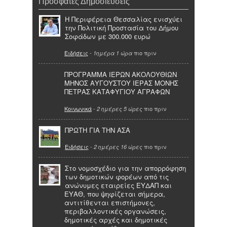
Πρόσφατες Δημοσιεύσεις
Η Περιφέρεια Θεσσαλίας ενισχύει
την Πολιτική Προστασία του Δήμου
Σοφάδων με 300.000 ευρώ
Ειδήσεις
-
πιο πριν
1ημέρα 1 ώρα
ΠΡΟΓΡΑΜΜΑ ΙΕΡΩΝ ΑΚΟΛΟΥΘΙΩΝ
ΜΗΝΟΣ ΑΥΓΟΥΣΤΟΥ ΙΕΡΑΣ ΜΟΝΗΣ
ΠΕΤΡΑΣ ΚΑΤΑΦΥΓΙΟΥ ΑΓΡΑΦΩΝ
Κοινωνικά
-
πιο πριν
2 ημέρες 5 ώρες
ΠΡΩΤΗ ΓΙΑ ΤΗΝ ΑΣΑ
Ειδήσεις
-
πιο πριν
2 ημέρες 16 ώρες
Στο νομοσχέδιο για την απορρόφηση
των δημοτικών φορέων από τις
ανώνυμες εταιρείες ΕΥΔΑΠ και
ΕΥΑΘ, που ψηφίζεται σήμερα,
αντιτίθενται επιστήμονες,
περιβαλλοντικές οργανώσεις,
δημοτικές αρχές και δημοτικές