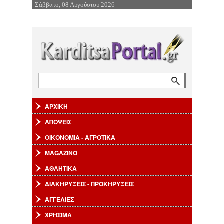
Σάββατο, 08 Αυγούστου 2026
Επιστροφή στην Πλοήγηση
Αναζήτηση
Φόρμα αναζήτησης
ΑΡΧΙΚΗ
ΑΠΟΨΕΙΣ
ΟΙΚΟΝΟΜΙΑ - ΑΓΡΟΤΙΚΑ
MAGAZINO
ΑΘΛΗΤΙΚΑ
ΔΙΑΚΗΡΥΞΕΙΣ - ΠΡΟΚΗΡΥΞΕΙΣ
ΑΓΓΕΛΙΕΣ
ΧΡΗΣΙΜΑ