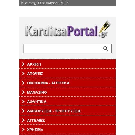
Κυριακή, 09 Αυγούστου 2026
Επιστροφή στην Πλοήγηση
Αναζήτηση
Φόρμα αναζήτησης
ΑΡΧΙΚΗ
ΑΠΟΨΕΙΣ
ΟΙΚΟΝΟΜΙΑ - ΑΓΡΟΤΙΚΑ
MAGAZINO
ΑΘΛΗΤΙΚΑ
ΔΙΑΚΗΡΥΞΕΙΣ - ΠΡΟΚΗΡΥΞΕΙΣ
ΑΓΓΕΛΙΕΣ
ΧΡΗΣΙΜΑ