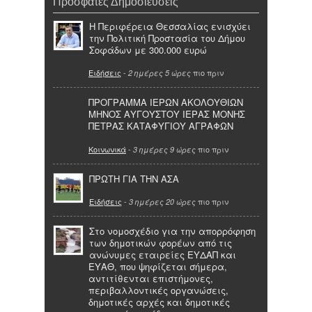
Πρόσφατες Δημοσιεύσεις
Η Περιφέρεια Θεσσαλίας ενισχύει
την Πολιτική Προστασία του Δήμου
Σοφάδων με 300.000 ευρώ
Ειδήσεις
-
πιο πριν
2 ημέρες 5 ώρες
ΠΡΟΓΡΑΜΜΑ ΙΕΡΩΝ ΑΚΟΛΟΥΘΙΩΝ
ΜΗΝΟΣ ΑΥΓΟΥΣΤΟΥ ΙΕΡΑΣ ΜΟΝΗΣ
ΠΕΤΡΑΣ ΚΑΤΑΦΥΓΙΟΥ ΑΓΡΑΦΩΝ
Κοινωνικά
-
πιο πριν
3 ημέρες 9 ώρες
ΠΡΩΤΗ ΓΙΑ ΤΗΝ ΑΣΑ
Ειδήσεις
-
πιο πριν
3 ημέρες 20 ώρες
Στο νομοσχέδιο για την απορρόφηση
των δημοτικών φορέων από τις
ανώνυμες εταιρείες ΕΥΔΑΠ και
ΕΥΑΘ, που ψηφίζεται σήμερα,
αντιτίθενται επιστήμονες,
περιβαλλοντικές οργανώσεις,
δημοτικές αρχές και δημοτικές