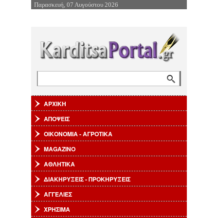
Παρασκευή, 07 Αυγούστου 2026
Επιστροφή στην Πλοήγηση
Αναζήτηση
Φόρμα αναζήτησης
ΑΡΧΙΚΗ
ΑΠΟΨΕΙΣ
ΟΙΚΟΝΟΜΙΑ - ΑΓΡΟΤΙΚΑ
MAGAZINO
ΑΘΛΗΤΙΚΑ
ΔΙΑΚΗΡΥΞΕΙΣ - ΠΡΟΚΗΡΥΞΕΙΣ
ΑΓΓΕΛΙΕΣ
ΧΡΗΣΙΜΑ