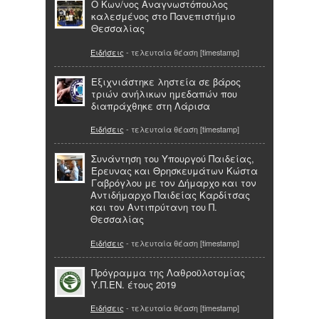
O Κων/νος Αναγνωστόπουλος
καλεσμένος στο Πανεπιστήμιο
Θεσσαλίας
Ειδήσεις
- τελευταία θέαση [timestamp]
Εξιχνιάστηκε ληστεία σε βάρος
τριών ανήλικων ημεδαπών που
διαπράχθηκε στη Λάρισα
Ειδήσεις
- τελευταία θέαση [timestamp]
Συνάντηση του Υπουργού Παιδείας,
Έρευνας και Θρησκευμάτων Κώστα
Γαβρόγλου με τον Δήμαρχο και τον
Αντιδήμαρχο Παιδείας Καρδίτσας
και τον Αντιπρύτανη του Π.
Θεσσαλίας
Ειδήσεις
- τελευταία θέαση [timestamp]
Πρόγραμμα της Λαθροϋλοτομίας
Υ.Π.ΕΝ. έτους 2019
Ειδήσεις
- τελευταία θέαση [timestamp]