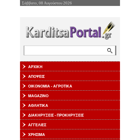
Σάββατο, 08 Αυγούστου 2026
Επιστροφή στην Πλοήγηση
Αναζήτηση
Φόρμα αναζήτησης
ΑΡΧΙΚΗ
ΑΠΟΨΕΙΣ
ΟΙΚΟΝΟΜΙΑ - ΑΓΡΟΤΙΚΑ
MAGAZINO
ΑΘΛΗΤΙΚΑ
ΔΙΑΚΗΡΥΞΕΙΣ - ΠΡΟΚΗΡΥΞΕΙΣ
ΑΓΓΕΛΙΕΣ
ΧΡΗΣΙΜΑ