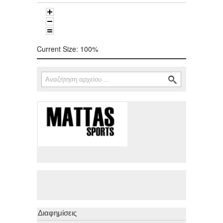
Current Size:
100%
Αναζήτηση
Φόρμα αναζήτησης
Διαφημίσεις