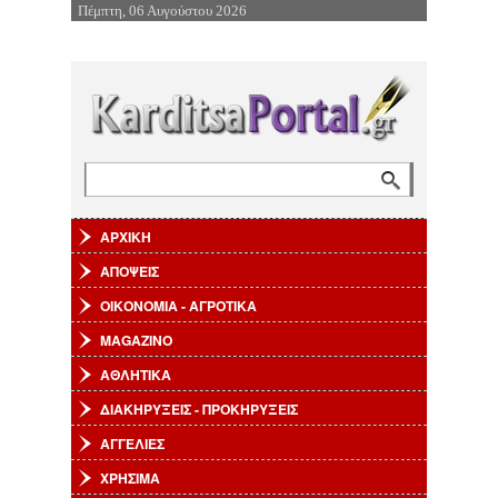
Πέμπτη, 06 Αυγούστου 2026
Επιστροφή στην Πλοήγηση
Αναζήτηση
Φόρμα αναζήτησης
ΑΡΧΙΚΗ
ΑΠΟΨΕΙΣ
ΟΙΚΟΝΟΜΙΑ - ΑΓΡΟΤΙΚΑ
MAGAZINO
ΑΘΛΗΤΙΚΑ
ΔΙΑΚΗΡΥΞΕΙΣ - ΠΡΟΚΗΡΥΞΕΙΣ
ΑΓΓΕΛΙΕΣ
ΧΡΗΣΙΜΑ