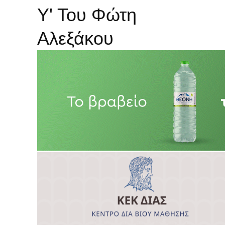
Υ' Του Φώτη
Αλεξάκου