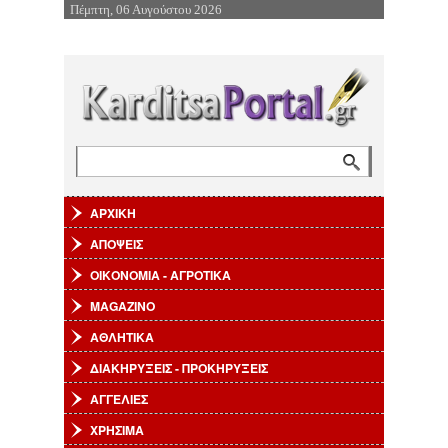
Πέμπτη, 06 Αυγούστου 2026
Επιστροφή στην Πλοήγηση
Αναζήτηση
Φόρμα αναζήτησης
ΑΡΧΙΚΗ
ΑΠΟΨΕΙΣ
ΟΙΚΟΝΟΜΙΑ - ΑΓΡΟΤΙΚΑ
MAGAZINO
ΑΘΛΗΤΙΚΑ
ΔΙΑΚΗΡΥΞΕΙΣ - ΠΡΟΚΗΡΥΞΕΙΣ
ΑΓΓΕΛΙΕΣ
ΧΡΗΣΙΜΑ