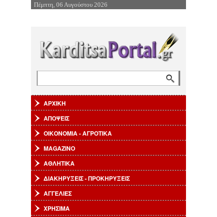
Πέμπτη, 06 Αυγούστου 2026
Επιστροφή στην Πλοήγηση
Αναζήτηση
Φόρμα αναζήτησης
ΑΡΧΙΚΗ
ΑΠΟΨΕΙΣ
ΟΙΚΟΝΟΜΙΑ - ΑΓΡΟΤΙΚΑ
MAGAZINO
ΑΘΛΗΤΙΚΑ
ΔΙΑΚΗΡΥΞΕΙΣ - ΠΡΟΚΗΡΥΞΕΙΣ
ΑΓΓΕΛΙΕΣ
ΧΡΗΣΙΜΑ