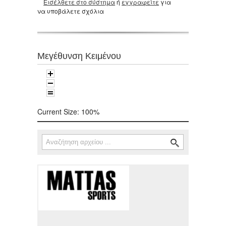
Εισέλθετε στο σύστημα
ή
εγγραφείτε
για
να υποβάλετε σχόλια
Μεγέθυνση Κειμένου
Current Size:
100%
Αναζήτηση
Φόρμα αναζήτησης