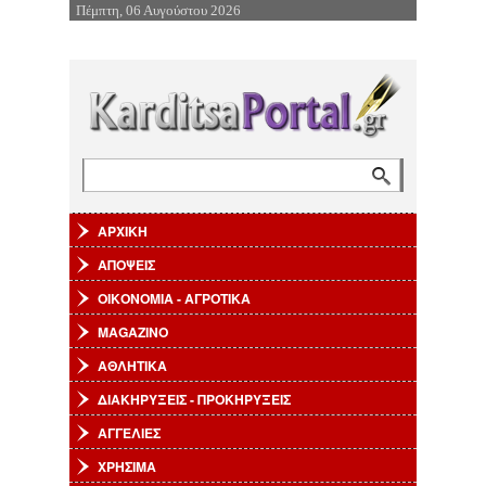
Πέμπτη, 06 Αυγούστου 2026
Επιστροφή στην Πλοήγηση
Αναζήτηση
Φόρμα αναζήτησης
ΑΡΧΙΚΗ
ΑΠΟΨΕΙΣ
ΟΙΚΟΝΟΜΙΑ - ΑΓΡΟΤΙΚΑ
MAGAZINO
ΑΘΛΗΤΙΚΑ
ΔΙΑΚΗΡΥΞΕΙΣ - ΠΡΟΚΗΡΥΞΕΙΣ
ΑΓΓΕΛΙΕΣ
ΧΡΗΣΙΜΑ