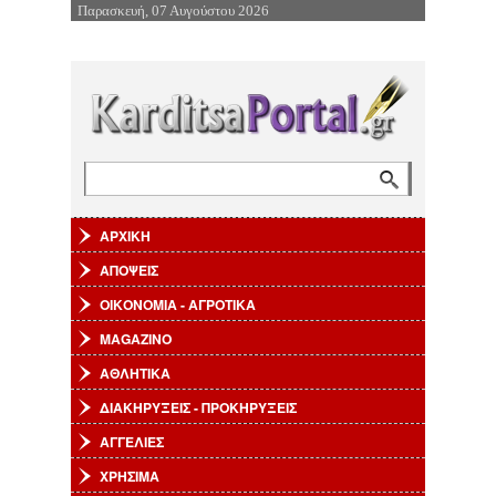
Παρασκευή, 07 Αυγούστου 2026
Επιστροφή στην Πλοήγηση
Αναζήτηση
Φόρμα αναζήτησης
ΑΡΧΙΚΗ
ΑΠΟΨΕΙΣ
ΟΙΚΟΝΟΜΙΑ - ΑΓΡΟΤΙΚΑ
MAGAZINO
ΑΘΛΗΤΙΚΑ
ΔΙΑΚΗΡΥΞΕΙΣ - ΠΡΟΚΗΡΥΞΕΙΣ
ΑΓΓΕΛΙΕΣ
ΧΡΗΣΙΜΑ