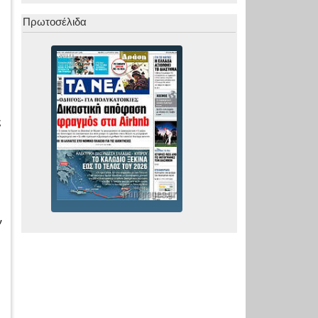
Πρωτοσέλιδα
ς
ν