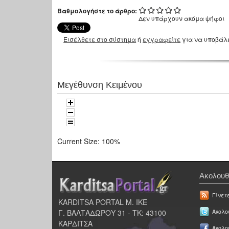
Βαθμολογήστε το άρθρο:
Δεν υπάρχουν ακόμα ψήφοι
Εισέλθετε στο σύστημα
ή
εγγραφείτε
για να υποβάλ
Μεγέθυνση Κειμένου
Current Size:
100%
Ακολουθ
Γίνετ
KARDITSA PORTAL Μ. ΙΚΕ
Γ. ΒΑΛΤΑΔΩΡΟΥ 31 - ΤΚ: 43100
Ακολου
ΚΑΡΔΙΤΣΑ
Ακολο