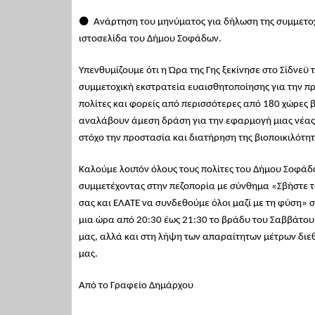
⚫ Ανάρτηση του μηνύματος για δήλωση της συμμετοχή
ιστοσελίδα του Δήμου Σοφάδων.
Υπενθυμίζουμε ότι η Ώρα της Γης ξεκίνησε στο Σίδνεϋ
συμμετοχική εκστρατεία ευαισθητοποίησης για την π
πολίτες και φορείς από περισσότερες από 180 χώρες 
αναλάβουν άμεση δράση για την εφαρμογή μιας νέας 
στόχο την προστασία και διατήρηση της βιοποικιλότη
Καλούμε λοιπόν όλους τους πολίτες του Δήμου Σοφάδω
συμμετέχοντας στην πεζοπορία με σύνθημα «Σβήστε τα
σας και ΕΛΑΤΕ να συνδεθούμε όλοι μαζί με τη φύση» στ
μια ώρα από 20:30 έως 21:30 το βράδυ του Σαββάτου
μας, αλλά και στη λήψη των απαραίτητων μέτρων διε
μας.
Από το Γραφείο Δημάρχου