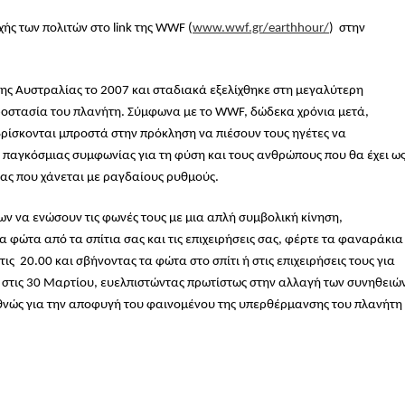
ς των πολιτών στο link της WWF (
www.wwf.gr/earthhour/
) στην
 της Αυστραλίας το 2007 και σταδιακά εξελίχθηκε στη μεγαλύτερη
ροστασία του πλανήτη. Σύμφωνα με το WWF, δώδεκα χρόνια μετά,
βρίσκονται μπροστά στην πρόκληση να πιέσουν τους ηγέτες να
παγκόσμιας συμφωνίας για τη φύση και τους ανθρώπους που θα έχει ω
τας που χάνεται με ραγδαίους ρυθμούς.
ν να ενώσουν τις φωνές τους με μια απλή συμβολική κίνηση,
 φώτα από τα σπίτια σας και τις επιχειρήσεις σας, φέρτε τα φαναράκια
ις 20.00 και σβήνοντας τα φώτα στο σπίτι ή στις επιχειρήσεις τους για
 στις 30 Μαρτίου, ευελπιστώντας πρωτίστως στην αλλαγή των συνηθειώ
θνώς για την αποφυγή του φαινομένου της υπερθέρμανσης του πλανήτη