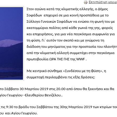
Εκτυπώσιμη μορφ
Στον αγώνα κατά της κλιματικής αλλαγής, ο Δήμος
Σoφάδων επιχειρεί σε μια κοινή προσπάθεια με το
Σύλλογο Γυναικών Σοφάδων να ενώσει τη φωνή του με
εκατομμύρια πολίτες από κάθε γωνιά της γης, φορείς
και επιχειρήσεις, για μια νέα παγκόσμια συμφωνία για
τη φύση. Γι΄ αυτόν τον σκοπό και με γνώμονα τη
διάδοση του μηνύματος για την προστασία του πλανήτ
από την κλιματική αλλαγή συμμετέχει στην παγκόσμια
πρωτοβουλία ΩΡΑ ΤΗΣ ΓΗΣ της WWF .
Με κεντρικό σύνθημα «Συνδέσου με τη Φύση», η
συμμετοχή περιλαμβάνει τις εξής δράσεις:
ο Σάββατο 30 Μαρτίου 2019 στις 20.00 από όπου θα ξεκινήσει και θα
ίου Γεωργίου –Ελευθερίου Βενιζέλου..
τις 9:30 το βράδυ του Σαββάτου της 30ης Μαρτίου 2019 των κτιρίων το
ου και Αγίου Γεωργίου.