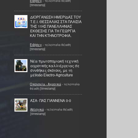
Ειδήσεις
- τελευταία θέαση
[timestamp]
ΔΙΟΡΓΑΝΩΣΗ ΗΜΕΡΙΔΑΣ ΤΟΥ
Τ.Ε.Ι. ΘΕΣΣΑΛΙΑΣ ΣΤΑ ΠΛΑΙΣΙΑ
ΤΗΣ 11ΗΣ ΠΑΝΕΛΛΗΝΙΑΣ
ΕΚΘΕΣΗΣ ΓΙΑ ΤΗ ΓΕΩΡΓΙΑ
ΚΑΙ ΤΗΝ ΚΤΗΝΟΤΡΟΦΙΑ.
Ειδήσεις
- τελευταία θέαση
[timestamp]
Νέα πρωτοποριακή τεχνική
αγροτικής καλλιέργειας σε
συνθήκες σκότους, με τη
μέθοδο Electro-Agriculture
Οικονομία - Αγροτικά
- τελευταία
θέαση [timestamp]
ΑΣΑ- ΠΑΣ ΓΙΑΝΝΕΝΑ 0-0
Αθλητικά
- τελευταία θέαση
[timestamp]