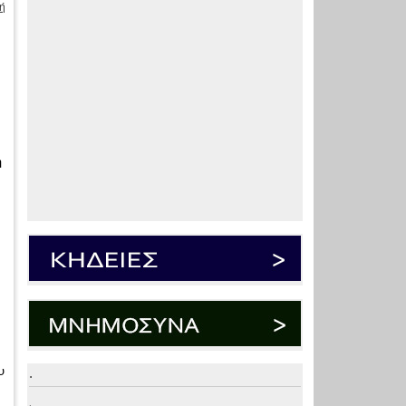
ή
η
υ
.
.