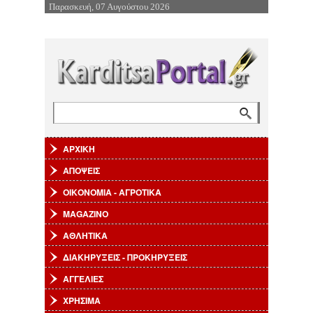
Παρασκευή, 07 Αυγούστου 2026
Επιστροφή στην Πλοήγηση
Αναζήτηση
Φόρμα αναζήτησης
ΑΡΧΙΚΗ
ΑΠΟΨΕΙΣ
ΟΙΚΟΝΟΜΙΑ - ΑΓΡΟΤΙΚΑ
MAGAZINO
ΑΘΛΗΤΙΚΑ
ΔΙΑΚΗΡΥΞΕΙΣ - ΠΡΟΚΗΡΥΞΕΙΣ
ΑΓΓΕΛΙΕΣ
ΧΡΗΣΙΜΑ