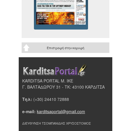
Επιστροφή στην κορυφή
KARDITSA PORTAL Μ. ΙΚΕ
Γ. ΒΑΛΤΑΔΩΡΟΥ 31 - ΤΚ: 43100 ΚΑΡΔΙΤΣΑ
Τηλ:
(+30) 24410 72888
e-mail:
karditsaportal@gmail.com
ΔΙΕΥΘΥΝΣΗ ΤΣΟΜΠΑΝΙΔΗΣ ΧΡΥΣΟΣΤΟΜΟΣ