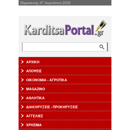
Παρασκευή, 07 Αυγούστου 2026
Επιστροφή στην Πλοήγηση
Αναζήτηση
Φόρμα αναζήτησης
ΑΡΧΙΚΗ
ΑΠΟΨΕΙΣ
ΟΙΚΟΝΟΜΙΑ - ΑΓΡΟΤΙΚΑ
MAGAZINO
ΑΘΛΗΤΙΚΑ
ΔΙΑΚΗΡΥΞΕΙΣ - ΠΡΟΚΗΡΥΞΕΙΣ
ΑΓΓΕΛΙΕΣ
ΧΡΗΣΙΜΑ