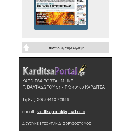
Επιστροφή στην κορυφή
KARDITSA PORTAL Μ. ΙΚΕ
Γ. ΒΑΛΤΑΔΩΡΟΥ 31 - ΤΚ: 43100 ΚΑΡΔΙΤΣΑ
Τηλ:
(+30) 24410 72888
e-mail:
karditsaportal@gmail.com
ΔΙΕΥΘΥΝΣΗ ΤΣΟΜΠΑΝΙΔΗΣ ΧΡΥΣΟΣΤΟΜΟΣ