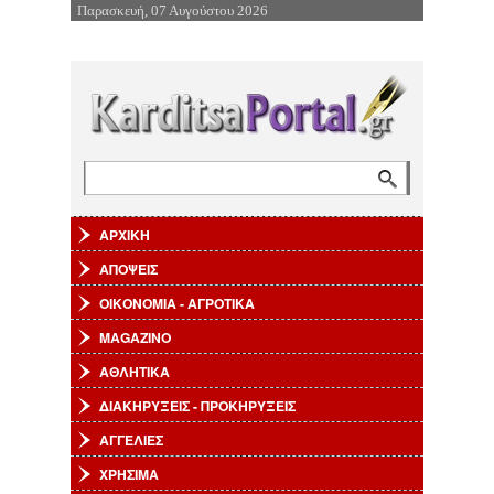
Παρασκευή, 07 Αυγούστου 2026
Επιστροφή στην Πλοήγηση
Αναζήτηση
Φόρμα αναζήτησης
ΑΡΧΙΚΗ
ΑΠΟΨΕΙΣ
ΟΙΚΟΝΟΜΙΑ - ΑΓΡΟΤΙΚΑ
MAGAZINO
ΑΘΛΗΤΙΚΑ
ΔΙΑΚΗΡΥΞΕΙΣ - ΠΡΟΚΗΡΥΞΕΙΣ
ΑΓΓΕΛΙΕΣ
ΧΡΗΣΙΜΑ