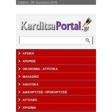
Σάββατο, 08 Αυγούστου 2026
Επιστροφή στην Πλοήγηση
Αναζήτηση
Φόρμα αναζήτησης
ΑΡΧΙΚΗ
ΑΠΟΨΕΙΣ
ΟΙΚΟΝΟΜΙΑ - ΑΓΡΟΤΙΚΑ
MAGAZINO
ΑΘΛΗΤΙΚΑ
ΔΙΑΚΗΡΥΞΕΙΣ - ΠΡΟΚΗΡΥΞΕΙΣ
ΑΓΓΕΛΙΕΣ
ΧΡΗΣΙΜΑ