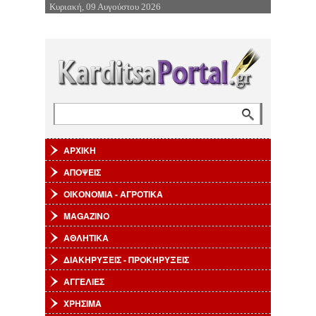
Κυριακή, 09 Αυγούστου 2026
Επιστροφή στην Πλοήγηση
Αναζήτηση
Φόρμα αναζήτησης
ΑΡΧΙΚΗ
ΑΠΟΨΕΙΣ
ΟΙΚΟΝΟΜΙΑ - ΑΓΡΟΤΙΚΑ
MAGAZINO
ΑΘΛΗΤΙΚΑ
ΔΙΑΚΗΡΥΞΕΙΣ - ΠΡΟΚΗΡΥΞΕΙΣ
ΑΓΓΕΛΙΕΣ
ΧΡΗΣΙΜΑ