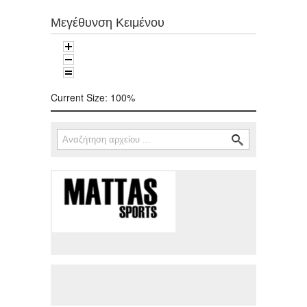
Μεγέθυνση Κειμένου
Current Size:
100%
Αναζήτηση
Φόρμα αναζήτησης