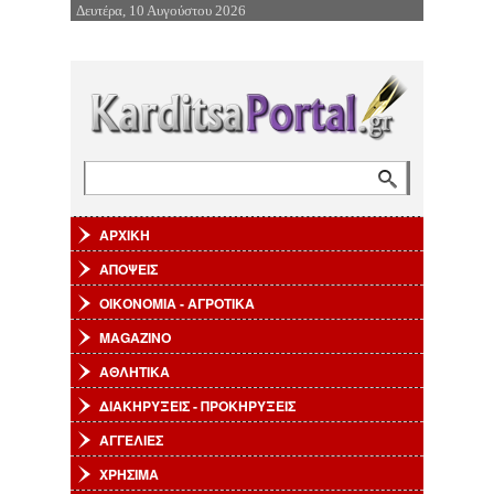
Δευτέρα, 10 Αυγούστου 2026
Επιστροφή στην Πλοήγηση
Αναζήτηση
Φόρμα αναζήτησης
ΑΡΧΙΚΗ
ΑΠΟΨΕΙΣ
ΟΙΚΟΝΟΜΙΑ - ΑΓΡΟΤΙΚΑ
MAGAZINO
ΑΘΛΗΤΙΚΑ
ΔΙΑΚΗΡΥΞΕΙΣ - ΠΡΟΚΗΡΥΞΕΙΣ
ΑΓΓΕΛΙΕΣ
ΧΡΗΣΙΜΑ