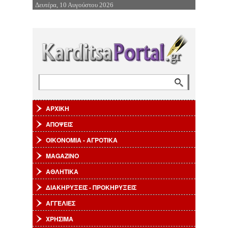
Δευτέρα, 10 Αυγούστου 2026
Επιστροφή στην Πλοήγηση
Αναζήτηση
Φόρμα αναζήτησης
ΑΡΧΙΚΗ
ΑΠΟΨΕΙΣ
ΟΙΚΟΝΟΜΙΑ - ΑΓΡΟΤΙΚΑ
MAGAZINO
ΑΘΛΗΤΙΚΑ
ΔΙΑΚΗΡΥΞΕΙΣ - ΠΡΟΚΗΡΥΞΕΙΣ
ΑΓΓΕΛΙΕΣ
ΧΡΗΣΙΜΑ