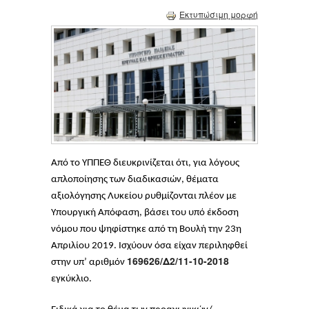
Εκτυπώσιμη μορφή
Από το ΥΠΠΕΘ διευκρινίζεται ότι, για λόγους
απλοποίησης των διαδικασιών, θέματα
αξιολόγησης Λυκείου ρυθμίζονται πλέον με
Υπουργική Απόφαση, βάσει του υπό έκδοση
νόμου που ψηφίστηκε από τη Βουλή την 23η
Απριλίου 2019. Ισχύουν όσα είχαν περιληφθεί
169626/Δ2/11-10-2018
στην υπ’ αριθμόν
εγκύκλιο.