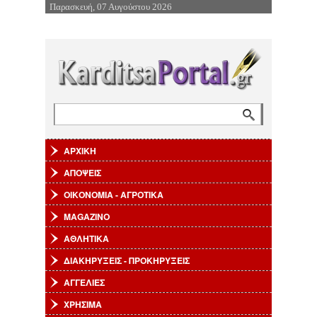
Παρασκευή, 07 Αυγούστου 2026
Επιστροφή στην Πλοήγηση
Αναζήτηση
Φόρμα αναζήτησης
ΑΡΧΙΚΗ
ΑΠΟΨΕΙΣ
ΟΙΚΟΝΟΜΙΑ - ΑΓΡΟΤΙΚΑ
MAGAZINO
ΑΘΛΗΤΙΚΑ
ΔΙΑΚΗΡΥΞΕΙΣ - ΠΡΟΚΗΡΥΞΕΙΣ
ΑΓΓΕΛΙΕΣ
ΧΡΗΣΙΜΑ