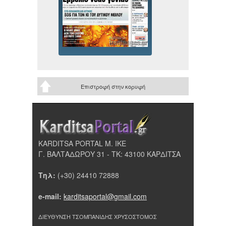
Επιστροφή στην κορυφή
KARDITSA PORTAL Μ. ΙΚΕ
Γ. ΒΑΛΤΑΔΩΡΟΥ 31 - ΤΚ: 43100 ΚΑΡΔΙΤΣΑ
Τηλ:
(+30) 24410 72888
e-mail:
karditsaportal@gmail.com
ΔΙΕΥΘΥΝΣΗ ΤΣΟΜΠΑΝΙΔΗΣ ΧΡΥΣΟΣΤΟΜΟΣ