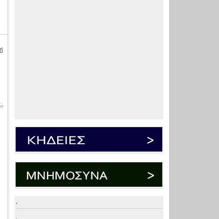
ή
,
.
.