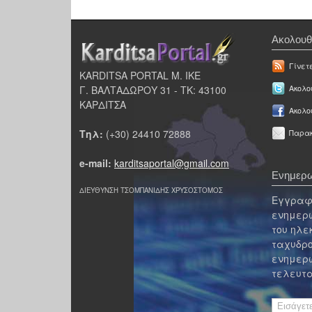
Ακολουθ
Γίνετ
KARDITSA PORTAL Μ. ΙΚΕ
Γ. ΒΑΛΤΑΔΩΡΟΥ 31 - ΤΚ: 43100
Ακολου
ΚΑΡΔΙΤΣΑ
Ακολο
Τηλ:
(+30) 24410 72888
Παρακ
e-mail:
karditsaportal@gmail.com
Ενημερω
ΔΙΕΥΘΥΝΣΗ ΤΣΟΜΠΑΝΙΔΗΣ ΧΡΥΣΟΣΤΟΜΟΣ
Εγγραφε
ενημερω
του ηλε
ταχυδρο
ενημερω
τελευτα