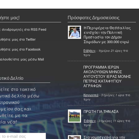
ήστε μας!
Πρόσφατες Δημοσιεύσεις
Η Περιφέρεια Θεσσαλίας
ε συνδρομητές στο RSS Feed
ενισχύει την Πολιτική
Προστασία του Δήμου
θήστε μας στο Twitter
Σοφάδων με 300.000 ευρώ
υθήστε μας στο Facebook
Ειδήσεις
-
1ημέρα 21 ώρες
πιο
πριν
ολουθείστε μας μέσω Mail
ΠΡΟΓΡΑΜΜΑ ΙΕΡΩΝ
ΑΚΟΛΟΥΘΙΩΝ ΜΗΝΟΣ
ΑΥΓΟΥΣΤΟΥ ΙΕΡΑΣ ΜΟΝΗΣ
τικό Δελτίο
ΠΕΤΡΑΣ ΚΑΤΑΦΥΓΙΟΥ
ΑΓΡΑΦΩΝ
ίτε στο τακτικό
τικό δελτίο μέσω
Κοινωνικά
-
3 ημέρες 1 ώρα
πιο
πριν
κτρονικού
μείου σας και
ΠΡΩΤΗ ΓΙΑ ΤΗΝ ΑΣΑ
θείτε με τα
Ειδήσεις
-
3 ημέρες 11 ώρες
πιο
ία νέα!
πριν
Στο νομοσχέδιο για την