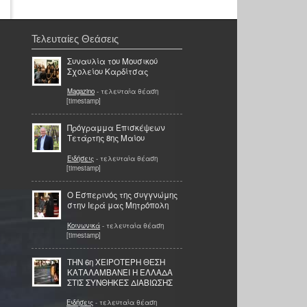
Τελευταίες Θεάσεις
Συναυλία του Μουσικού
Σχολείου Καρδίτσας
Magazino
- τελευταία θέαση
[timestamp]
Πρόγραμμα Επισκέψεων
Τετάρτης 8ης Μαίου
Ειδήσεις
- τελευταία θέαση
[timestamp]
Ο Εσπερινός της συγγνώμης
στην Ιερά μας Μητρόπολη
Κοινωνικά
- τελευταία θέαση
[timestamp]
ΤΗΝ 6η ΧΕΙΡΟΤΕΡΗ ΘΕΣΗ
ΚΑΤΑΛΑΜΒΑΝΕΙ Η ΕΛΛΑΔΑ
ΣΤΙΣ ΣΥΝΘΗΚΕΣ ΔΙΑΒΙΩΣΗΣ
Ειδήσεις
- τελευταία θέαση