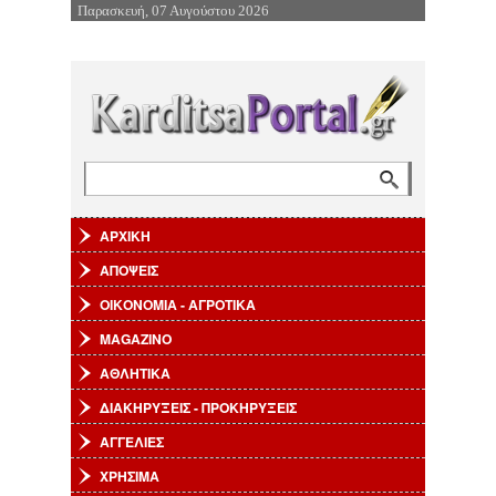
Παρασκευή, 07 Αυγούστου 2026
Επιστροφή στην Πλοήγηση
Αναζήτηση
Φόρμα αναζήτησης
ΑΡΧΙΚΗ
ΑΠΟΨΕΙΣ
ΟΙΚΟΝΟΜΙΑ - ΑΓΡΟΤΙΚΑ
MAGAZINO
ΑΘΛΗΤΙΚΑ
ΔΙΑΚΗΡΥΞΕΙΣ - ΠΡΟΚΗΡΥΞΕΙΣ
ΑΓΓΕΛΙΕΣ
ΧΡΗΣΙΜΑ