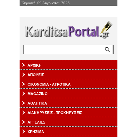
Κυριακή, 09 Αυγούστου 2026
Επιστροφή στην Πλοήγηση
Αναζήτηση
Φόρμα αναζήτησης
ΑΡΧΙΚΗ
ΑΠΟΨΕΙΣ
ΟΙΚΟΝΟΜΙΑ - ΑΓΡΟΤΙΚΑ
MAGAZINO
ΑΘΛΗΤΙΚΑ
ΔΙΑΚΗΡΥΞΕΙΣ - ΠΡΟΚΗΡΥΞΕΙΣ
ΑΓΓΕΛΙΕΣ
ΧΡΗΣΙΜΑ