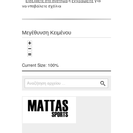
Εισέλθετε στο σύστημα
ή
εγγραφείτε
για
να υποβάλετε σχόλια
Μεγέθυνση Κειμένου
Current Size:
100%
Αναζήτηση
Φόρμα αναζήτησης