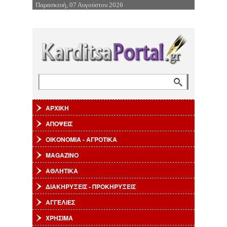
Παρασκευή, 07 Αυγούστου 2026
Επιστροφή στην Πλοήγηση
Αναζήτηση
Φόρμα αναζήτησης
ΑΡΧΙΚΗ
ΑΠΟΨΕΙΣ
ΟΙΚΟΝΟΜΙΑ - ΑΓΡΟΤΙΚΑ
MAGAZINO
ΑΘΛΗΤΙΚΑ
ΔΙΑΚΗΡΥΞΕΙΣ - ΠΡΟΚΗΡΥΞΕΙΣ
ΑΓΓΕΛΙΕΣ
ΧΡΗΣΙΜΑ