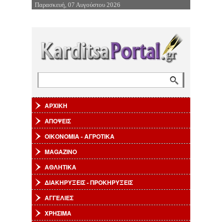
Παρασκευή, 07 Αυγούστου 2026
Επιστροφή στην Πλοήγηση
Αναζήτηση
Φόρμα αναζήτησης
ΑΡΧΙΚΗ
ΑΠΟΨΕΙΣ
ΟΙΚΟΝΟΜΙΑ - ΑΓΡΟΤΙΚΑ
MAGAZINO
ΑΘΛΗΤΙΚΑ
ΔΙΑΚΗΡΥΞΕΙΣ - ΠΡΟΚΗΡΥΞΕΙΣ
ΑΓΓΕΛΙΕΣ
ΧΡΗΣΙΜΑ