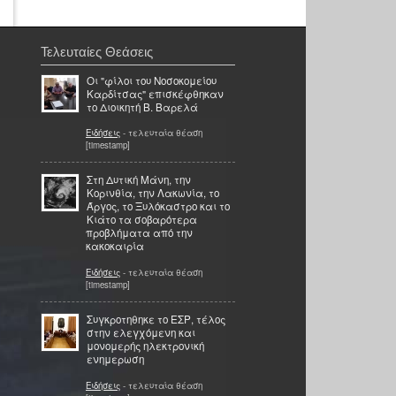
Τελευταίες Θεάσεις
Οι "φίλοι του Νοσοκομείου
Καρδίτσας" επισκέφθηκαν
το Διοικητή Β. Βαρελά
Ειδήσεις
- τελευταία θέαση
[timestamp]
Στη Δυτική Μάνη, την
Κορινθία, την Λακωνία, το
Άργος, το Ξυλόκαστρο και το
Κιάτο τα σοβαρότερα
προβλήματα από την
κακοκαιρία
Ειδήσεις
- τελευταία θέαση
[timestamp]
Συγκροτηθηκε το ΕΣΡ, τέλος
στην ελεγχόμενη και
μονομερής ηλεκτρονική
ενημερωση
Ειδήσεις
- τελευταία θέαση