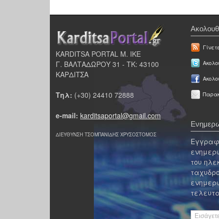
Ακολουθ
Γίνετ
KARDITSA PORTAL Μ. ΙΚΕ
Γ. ΒΑΛΤΑΔΩΡΟΥ 31 - ΤΚ: 43100
Ακολου
ΚΑΡΔΙΤΣΑ
Ακολο
Τηλ:
(+30) 24410 72888
Παρακ
e-mail:
karditsaportal@gmail.com
Ενημερω
ΔΙΕΥΘΥΝΣΗ ΤΣΟΜΠΑΝΙΔΗΣ ΧΡΥΣΟΣΤΟΜΟΣ
Εγγραφε
ενημερω
του ηλε
ταχυδρο
ενημερω
τελευτα