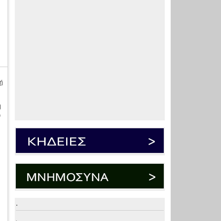
ή
η
ν
.
.