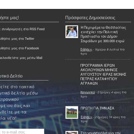
ήστε μας!
Πρόσφατες Δημοσιεύσεις
Η Περιφέρεια Θεσσαλίας
ε συνδρομητές στο RSS Feed
ενισχύει την Πολιτική
Προστασία του Δήμου
θήστε μας στο Twitter
Σοφάδων με 300.000 ευρώ
υθήστε μας στο Facebook
Ειδήσεις
-
1ημέρα 8 λεπτά
πιο
πριν
ολουθείστε μας μέσω Mail
ΠΡΟΓΡΑΜΜΑ ΙΕΡΩΝ
ΑΚΟΛΟΥΘΙΩΝ ΜΗΝΟΣ
ΑΥΓΟΥΣΤΟΥ ΙΕΡΑΣ ΜΟΝΗΣ
τικό Δελτίο
ΠΕΤΡΑΣ ΚΑΤΑΦΥΓΙΟΥ
ΑΓΡΑΦΩΝ
ίτε στο τακτικό
τικό δελτίο μέσω
Κοινωνικά
-
2 ημέρες 4 ώρες
πιο
πριν
κτρονικού
μείου σας και
ΠΡΩΤΗ ΓΙΑ ΤΗΝ ΑΣΑ
θείτε με τα
Ειδήσεις
-
2 ημέρες 14 ώρες
πιο
ία νέα!
πριν
Στο νομοσχέδιο για την