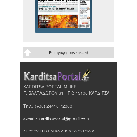
Επιστροφή στην κορυφή
KARDITSA PORTAL Μ. ΙΚΕ
Γ. ΒΑΛΤΑΔΩΡΟΥ 31 - ΤΚ: 43100 ΚΑΡΔΙΤΣΑ
Τηλ:
(+30) 24410 72888
e-mail:
karditsaportal@gmail.com
ΔΙΕΥΘΥΝΣΗ ΤΣΟΜΠΑΝΙΔΗΣ ΧΡΥΣΟΣΤΟΜΟΣ