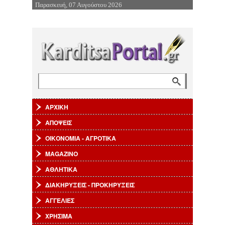
Παρασκευή, 07 Αυγούστου 2026
Επιστροφή στην Πλοήγηση
Αναζήτηση
Φόρμα αναζήτησης
ΑΡΧΙΚΗ
ΑΠΟΨΕΙΣ
ΟΙΚΟΝΟΜΙΑ - ΑΓΡΟΤΙΚΑ
MAGAZINO
ΑΘΛΗΤΙΚΑ
ΔΙΑΚΗΡΥΞΕΙΣ - ΠΡΟΚΗΡΥΞΕΙΣ
ΑΓΓΕΛΙΕΣ
ΧΡΗΣΙΜΑ