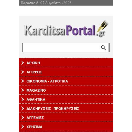
Παρασκευή, 07 Αυγούστου 2026
Επιστροφή στην Πλοήγηση
Αναζήτηση
Φόρμα αναζήτησης
ΑΡΧΙΚΗ
ΑΠΟΨΕΙΣ
ΟΙΚΟΝΟΜΙΑ - ΑΓΡΟΤΙΚΑ
MAGAZINO
ΑΘΛΗΤΙΚΑ
ΔΙΑΚΗΡΥΞΕΙΣ - ΠΡΟΚΗΡΥΞΕΙΣ
ΑΓΓΕΛΙΕΣ
ΧΡΗΣΙΜΑ