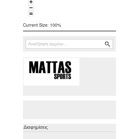
Current Size:
100%
Αναζήτηση
Φόρμα αναζήτησης
Διαφημίσεις