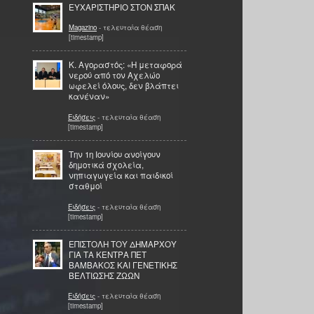
ΕΥΧΑΡΙΣΤΗΡΙΟ ΣΤΟΝ ΣΠΑΚ
Magazino
- τελευταία θέαση
[timestamp]
Κ. Αγοραστός: «Η μεταφορά
νερού από τον Αχελώο
ωφελεί όλους, δεν βλάπτει
κανέναν»
Ειδήσεις
- τελευταία θέαση
[timestamp]
Την 1η Ιουνίου ανοίγουν
δημοτικά σχολεία,
νηπιαγωγεία και παιδικοί
σταθμοί
Ειδήσεις
- τελευταία θέαση
[timestamp]
ΕΠΙΣΤΟΛΗ ΤΟΥ ΔΗΜΑΡΧΟΥ
ΓΙΑ ΤΑ ΚΕΝΤΡΑ ΠΕΤ
ΒΑΜΒΑΚΟΣ ΚΑΙ ΓΕΝΕΤΙΚΗΣ
ΒΕΛΤΙΩΣΗΣ ΖΩΩΝ
Ειδήσεις
- τελευταία θέαση
[timestamp]