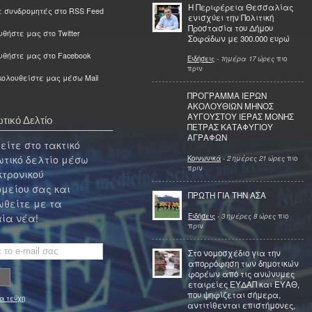
Η Περιφέρεια Θεσσαλίας
ε συνδρομητές στο RSS Feed
ενισχύει την Πολιτική
Προστασία του Δήμου
θήστε μας στο Twitter
Σοφάδων με 300.000 ευρώ
υθήστε μας στο Facebook
Ειδήσεις
-
1ημέρα 17 ώρες
πιο
πριν
ολουθείστε μας μέσω Mail
ΠΡΟΓΡΑΜΜΑ ΙΕΡΩΝ
ΑΚΟΛΟΥΘΙΩΝ ΜΗΝΟΣ
ΑΥΓΟΥΣΤΟΥ ΙΕΡΑΣ ΜΟΝΗΣ
τικό Δελτίο
ΠΕΤΡΑΣ ΚΑΤΑΦΥΓΙΟΥ
ΑΓΡΑΦΩΝ
ίτε στο τακτικό
τικό δελτίο μέσω
Κοινωνικά
-
2 ημέρες 21 ώρες
πιο
πριν
κτρονικού
μείου σας και
ΠΡΩΤΗ ΓΙΑ ΤΗΝ ΑΣΑ
θείτε με τα
Ειδήσεις
-
3 ημέρες 8 ώρες
πιο
ία νέα!
πριν
Στο νομοσχέδιο για την
απορρόφηση των δημοτικών
φορέων από τις ανώνυμες
εταιρείες ΕΥΔΑΠ και ΕΥΑΘ,
που ψηφίζεται σήμερα,
α τεύχη
αντιτίθενται επιστήμονες,