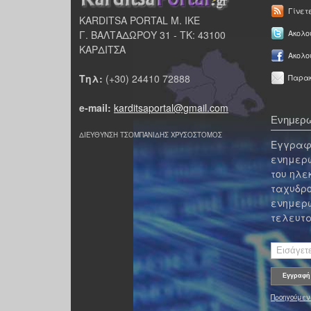
Γίνετ
KARDITSA PORTAL Μ. ΙΚΕ
Γ. ΒΑΛΤΑΔΩΡΟΥ 31 - ΤΚ: 43100
Ακολου
ΚΑΡΔΙΤΣΑ
Ακολο
Τηλ:
(+30) 24410 72888
Παρακ
e-mail:
karditsaportal@gmail.com
Ενημερω
ΔΙΕΥΘΥΝΣΗ ΤΣΟΜΠΑΝΙΔΗΣ ΧΡΥΣΟΣΤΟΜΟΣ
Εγγραφε
ενημερω
του ηλε
ταχυδρο
ενημερω
τελευτα
Προηγούμεν