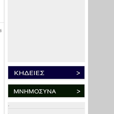
ή
.
.