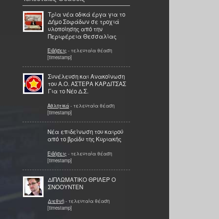
Τρία νέα οδικά έργα για το
Δήμο Σοφάδων σε τροχιά
υλοποίησης από την
Περιφέρεια Θεσσαλίας
Ειδήσεις
- τελευταία θέαση
[timestamp]
Συνέλευση και Ανακοίνωση
του Α.Ο. ΑΣΤΕΡΑ ΚΑΡΔΙΤΣΑΣ
Για το Νέο Δ.Σ.
Αθλητικά
- τελευταία θέαση
[timestamp]
Νέα επιδείνωση του καιρού
από το βράδυ της Κυριακής
Ειδήσεις
- τελευταία θέαση
[timestamp]
ΔΙΠΛΩΜΑΤΙΚΟ ΘΡΙΛΕΡ Ο
ΣΝΟΟΥΝΤΕΝ
Διεθνή
- τελευταία θέαση
[timestamp]