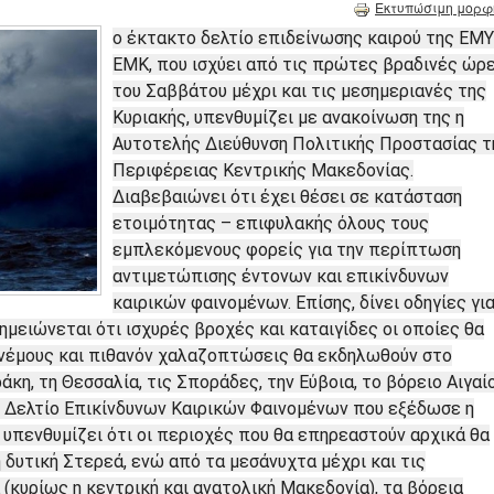
Εκτυπώσιμη μορφ
ο έκτακτο δελτίο επιδείνωσης καιρού της ΕΜΥ
ΕΜΚ, που ισχύει από τις πρώτες βραδινές ώρ
του Σαββάτου μέχρι και τις μεσημεριανές της
Κυριακής, υπενθυμίζει με ανακοίνωση της η
Αυτοτελής Διεύθυνση Πολιτικής Προστασίας τ
Περιφέρειας Κεντρικής Μακεδονίας.
Διαβεβαιώνει ότι έχει θέσει σε κατάσταση
ετοιμότητας – επιφυλακής όλους τους
εμπλεκόμενους φορείς για την περίπτωση
αντιμετώπισης έντονων και επικίνδυνων
καιρικών φαινομένων. Επίσης, δίνει οδηγίες γι
μειώνεται ότι ισχυρές βροχές και καταιγίδες οι οποίες θα
ανέμους και πιθανόν χαλαζοπτώσεις θα εκδηλωθούν στο
ράκη, τη Θεσσαλία, τις Σποράδες, την Εύβοια, το βόρειο Αιγαί
ο Δελτίο Επικίνδυνων Καιρικών Φαινομένων που εξέδωσε η
υπενθυμίζει ότι οι περιοχές που θα επηρεαστούν αρχικά θα
 η δυτική Στερεά, ενώ από τα μεσάνυχτα μέχρι και τις
(κυρίως η κεντρική και ανατολική Μακεδονία), τα βόρεια