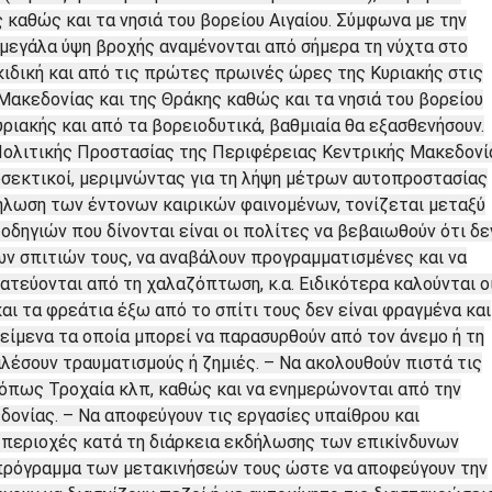
 καθώς και τα νησιά του βορείου Αιγαίου. Σύμφωνα με την
 μεγάλα ύψη βροχής αναμένονται από σήμερα τη νύχτα στο
κιδική και από τις πρώτες πρωινές ώρες της Κυριακής στις
Μακεδονίας και της Θράκης καθώς και τα νησιά του βορείου
υριακής και από τα βορειοδυτικά, βαθμιαία θα εξασθενήσουν.
Πολιτικής Προστασίας της Περιφέρειας Κεντρικής Μακεδονί
ροσεκτικοί, μεριμνώντας για τη λήψη μέτρων αυτοπροστασίας
ήλωση των έντονων καιρικών φαινομένων, τονίζεται μεταξύ
οδηγιών που δίνονται είναι οι πολίτες να βεβαιωθούν ότι δε
των σπιτιών τους, να αναβάλουν προγραμματισμένες και να
τεύονται από τη χαλαζόπτωση, κ.α. Ειδικότερα καλούνται ο
αι τα φρεάτια έξω από το σπίτι τους δεν είναι φραγμένα και
κείμενα τα οποία μπορεί να παρασυρθούν από τον άνεμο ή τη
έσουν τραυματισμούς ή ζημιές. – Να ακολουθούν πιστά τις
όπως Τροχαία κλπ, καθώς και να ενημερώνονται από την
ονίας. – Να αποφεύγουν τις εργασίες υπαίθρου και
 περιοχές κατά τη διάρκεια εκδήλωσης των επικίνδυνων
 πρόγραμμα των μετακινήσεών τους ώστε να αποφεύγουν την