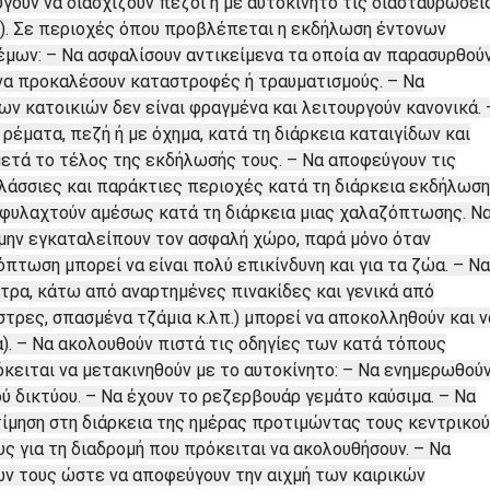
γουν να διασχίζουν πεζοί ή με αυτοκίνητο τις διασταυρώσει
ς). Σε περιοχές όπου προβλέπεται η εκδήλωση έντονων
μων: – Να ασφαλίσουν αντικείμενα τα οποία αν παρασυρθού
 να προκαλέσουν καταστροφές ή τραυματισμούς. – Να
ων κατοικιών δεν είναι φραγμένα και λειτουργούν κανονικά. 
ρέματα, πεζή ή με όχημα, κατά τη διάρκεια καταιγίδων και
ετά το τέλος της εκδήλωσής τους. – Να αποφεύγουν τις
αλάσσιες και παράκτιες περιοχές κατά τη διάρκεια εκδήλωσ
φυλαχτούν αμέσως κατά τη διάρκεια μιας χαλαζόπτωσης. Ν
α μην εγκαταλείπουν τον ασφαλή χώρο, παρά μόνο όταν
πτωση μπορεί να είναι πολύ επικίνδυνη και για τα ζώα. – Να
τρα, κάτω από αναρτημένες πινακίδες και γενικά από
στρες, σπασμένα τζάμια κ.λπ.) μπορεί να αποκολληθούν και ν
). – Να ακολουθούν πιστά τις οδηγίες των κατά τόπους
κειται να μετακινηθούν με το αυτοκίνητο: – Να ενημερωθού
ού δικτύου. – Να έχουν το ρεζερβουάρ γεμάτο καύσιμα. – Να
οτίμηση στη διάρκεια της ημέρας προτιμώντας τους κεντρικο
ς για τη διαδρομή που πρόκειται να ακολουθήσουν. – Να
ν τους ώστε να αποφεύγουν την αιχμή των καιρικών