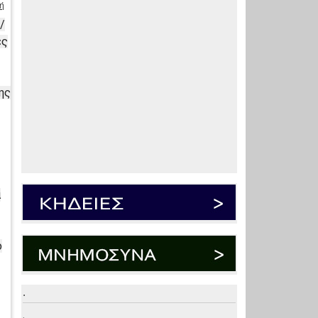
ή
/
ες
ης
α
ο
.
.