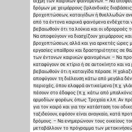
αιχμή των καιρικών φαινομένων. – Να αποφεύ
δρόμων με χειμάρρους (Ιρλανδικές διαβάσει
βροχοπτώσεων, καταιγίδων ή θυελλωδών ανέ
από τα έντονα καιρικά φαινόμενα ενδέχεται
βεβαιωθούν ότι τα λούκια και οι υδρορροές τ
Να αποφεύγουν να διασχίζουν χειμάρρους και 
βροχοπτώσεων, αλλά και για αρκετές ώρες μ
εργασίες υπαίθρου και δραστηριότητες σε θ
των έντονων καιρικών φαινομένων. – Να προ
καταφύγουν σε κτίριο ή σε αυτοκίνητο και ν
βεβαιωθούν ότι η καταιγίδα πέρασε. Η χαλαζό
αποφύγουν τη διέλευση κάτω από μεγάλα δέν
περιοχές, όπου ελαφρά αντικείμενα (π.χ. γλά
πέσουν στο έδαφος (π.χ. κάτω από μπαλκόνια
αρμοδίων φορέων, όπως Τροχαία κ.λπ. Αν πρό
για τον καιρό και για την κατάσταση του οδικ
ταξιδεύουν, εφόσον είναι αναγκαίο, κατά πρ
δρόμους. – Να ενημερώνουν τους οικείους του
μεταβάλλουν το πρόγραμμα των μετακινήσεώ