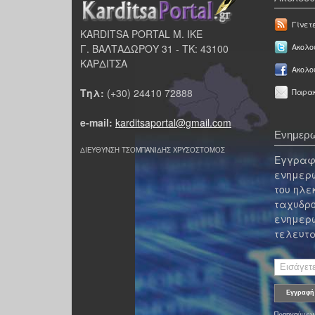
Γίνετ
KARDITSA PORTAL Μ. ΙΚΕ
Γ. ΒΑΛΤΑΔΩΡΟΥ 31 - ΤΚ: 43100
Ακολου
ΚΑΡΔΙΤΣΑ
Ακολο
Τηλ:
(+30) 24410 72888
Παρακ
e-mail:
karditsaportal@gmail.com
Ενημερω
ΔΙΕΥΘΥΝΣΗ ΤΣΟΜΠΑΝΙΔΗΣ ΧΡΥΣΟΣΤΟΜΟΣ
Εγγραφε
ενημερω
του ηλε
ταχυδρο
ενημερω
τελευτα
Προηγούμεν