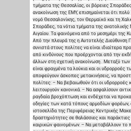
τμήματα της Θεσσαλίας, οι βόρειες Σποράδες
ανακοίνωση της ΕΜΥ, επισημαίνεται ότι πολύ
νομό Θεσσαλονίκης, τον Θερμαϊκό και τη Χαλ
Σποράδες, τα νότια τμήματα της ανατολικής 
Αιγαίου. Τα φαινόμενα από το μεσημέρι της Κ
Από την πλευρά της η Αυτοτελής Διεύθυνση 
συνιστά στους πολίτες να είναι ιδιαίτερα π
από κινδύνους που προέρχονται από την εκδ
άλλων στη σχετική ανακοίνωση . Μεταξύ των 
είναι φραγμένα τα λούκια και οι υδρορροές 
αποφεύγουν άσκοπες μετακινήσεις, να προστα
πολίτες: – Να βεβαιωθούν ότι οι υδρορροές κ
λειτουργούν κανονικά. – Να ασφαλίσουν αντι
ραγδαία βροχόπτωση και ενδέχεται να προκαλ
οδηγίες των κατά τόπους αρμοδίων φορέων, 
ιστοσελίδα της Περιφέρειας Κεντρικής Μακεδ
δραστηριότητες σε θαλάσσιες και παράκτιες
καιρικών φαινομένων. – Να μεταβάλλουν το