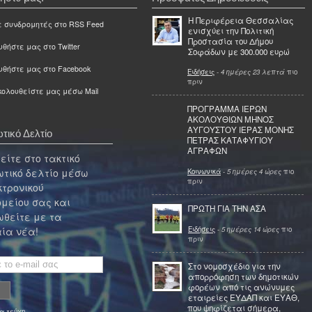
Η Περιφέρεια Θεσσαλίας
ε συνδρομητές στο RSS Feed
ενισχύει την Πολιτική
Προστασία του Δήμου
θήστε μας στο Twitter
Σοφάδων με 300.000 ευρώ
υθήστε μας στο Facebook
Ειδήσεις
-
4 ημέρες 23 λεπτά
πιο
πριν
ολουθείστε μας μέσω Mail
ΠΡΟΓΡΑΜΜΑ ΙΕΡΩΝ
ΑΚΟΛΟΥΘΙΩΝ ΜΗΝΟΣ
ΑΥΓΟΥΣΤΟΥ ΙΕΡΑΣ ΜΟΝΗΣ
τικό Δελτίο
ΠΕΤΡΑΣ ΚΑΤΑΦΥΓΙΟΥ
ΑΓΡΑΦΩΝ
ίτε στο τακτικό
τικό δελτίο μέσω
Κοινωνικά
-
5 ημέρες 4 ώρες
πιο
πριν
κτρονικού
μείου σας και
ΠΡΩΤΗ ΓΙΑ ΤΗΝ ΑΣΑ
θείτε με τα
Ειδήσεις
-
5 ημέρες 14 ώρες
πιο
ία νέα!
πριν
Στο νομοσχέδιο για την
απορρόφηση των δημοτικών
φορέων από τις ανώνυμες
εταιρείες ΕΥΔΑΠ και ΕΥΑΘ,
που ψηφίζεται σήμερα,
α τεύχη