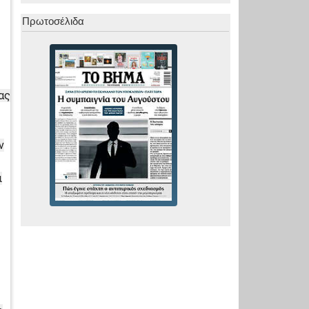
Πρωτοσέλιδα
ας
ν
ι