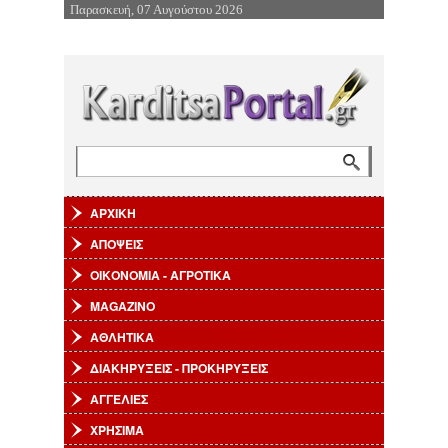
Παρασκευή, 07 Αυγούστου 2026
Επιστροφή στην Πλοήγηση
Αναζήτηση
Φόρμα αναζήτησης
ΑΡΧΙΚΗ
ΑΠΟΨΕΙΣ
ΟΙΚΟΝΟΜΙΑ - ΑΓΡΟΤΙΚΑ
MAGAZINO
ΑΘΛΗΤΙΚΑ
ΔΙΑΚΗΡΥΞΕΙΣ - ΠΡΟΚΗΡΥΞΕΙΣ
ΑΓΓΕΛΙΕΣ
ΧΡΗΣΙΜΑ