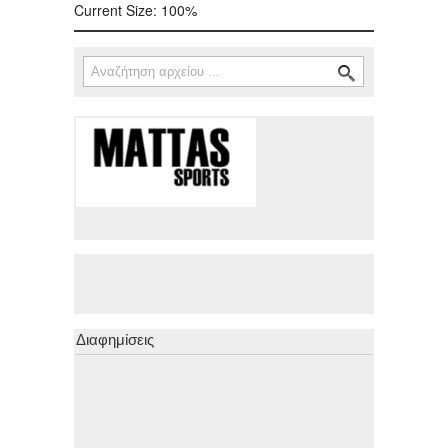
Current Size:
100%
Αναζήτηση
Φόρμα αναζήτησης
Διαφημίσεις