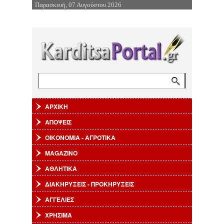
Παρασκευή, 07 Αυγούστου 2026
Επιστροφή στην Πλοήγηση
Αναζήτηση
Φόρμα αναζήτησης
ΑΡΧΙΚΗ
ΑΠΟΨΕΙΣ
ΟΙΚΟΝΟΜΙΑ - ΑΓΡΟΤΙΚΑ
MAGAZINO
ΑΘΛΗΤΙΚΑ
ΔΙΑΚΗΡΥΞΕΙΣ - ΠΡΟΚΗΡΥΞΕΙΣ
ΑΓΓΕΛΙΕΣ
ΧΡΗΣΙΜΑ