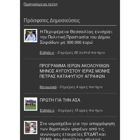
Προηγούμενα τεύχη
Πρόσφατες Δημοσιεύσεις
Η Περιφέρεια Θεσσαλίας ενισχύει
την Πολιτική Προστασία του Δήμου
Σοφάδων με 300.000 ευρώ
Ειδήσεις
-
πιο πριν
2 ημέρες 26 λεπτά
ΠΡΟΓΡΑΜΜΑ ΙΕΡΩΝ ΑΚΟΛΟΥΘΙΩΝ
ΜΗΝΟΣ ΑΥΓΟΥΣΤΟΥ ΙΕΡΑΣ ΜΟΝΗΣ
ΠΕΤΡΑΣ ΚΑΤΑΦΥΓΙΟΥ ΑΓΡΑΦΩΝ
Κοινωνικά
-
πιο πριν
3 ημέρες 4 ώρες
ΠΡΩΤΗ ΓΙΑ ΤΗΝ ΑΣΑ
Ειδήσεις
-
πιο πριν
3 ημέρες 15 ώρες
Στο νομοσχέδιο για την απορρόφηση
των δημοτικών φορέων από τις
ανώνυμες εταιρείες ΕΥΔΑΠ και
ΕΥΑΘ, που ψηφίζεται σήμερα,