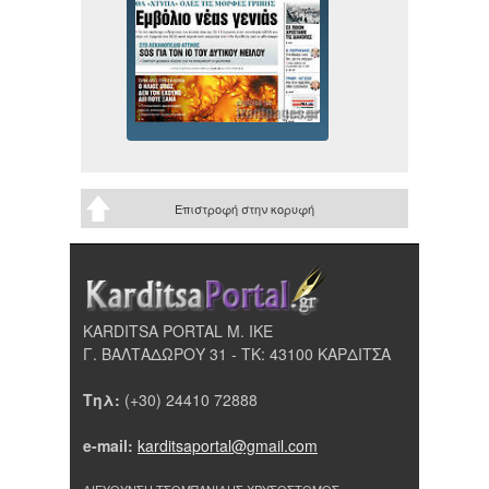
Επιστροφή στην κορυφή
KARDITSA PORTAL Μ. ΙΚΕ
Γ. ΒΑΛΤΑΔΩΡΟΥ 31 - ΤΚ: 43100 ΚΑΡΔΙΤΣΑ
Τηλ:
(+30) 24410 72888
e-mail:
karditsaportal@gmail.com